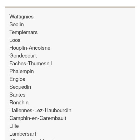
Wattignies
Seclin
Templemars
Loos
Houplin-Ancoisne
Gondecourt
Faches-Thumesnil
Phalempin
Englos
Sequedin
Santes
Ronchin
Hallennes-Lez-Haubourdin
Camphin-en-Carembault
Lille
Lambersart