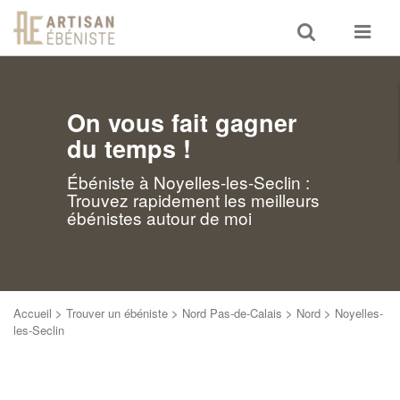
Toggle
Toggle
search
navigat
On vous fait gagner
du temps !
Ébéniste à Noyelles-les-Seclin :
Trouvez rapidement les meilleurs
ébénistes autour de moi
Accueil
>
Trouver un ébéniste
>
Nord Pas-de-Calais
>
Nord
>
Noyelles-
les-Seclin