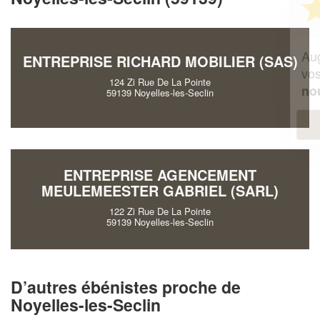
professionnel ?
Augmentez votre
et
chiffre d'affaires
ENTREPRISE RICHARD MOBILIER (SAS)
vos
tout en gagnant de
marges
124 Zi Rue De La Pointe
!
nouveaux clients
59139 Noyelles-les-Seclin
En savoir plus
ENTREPRISE AGENCEMENT
MEULEMEESTER GABRIEL (SARL)
122 Zi Rue De La Pointe
59139 Noyelles-les-Seclin
D’autres ébénistes proche de
Noyelles-les-Seclin