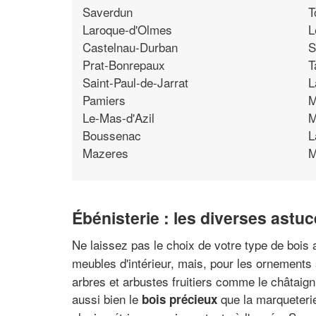
Saverdun
T
Laroque-d'Olmes
L
Castelnau-Durban
S
Prat-Bonrepaux
T
Saint-Paul-de-Jarrat
L
Pamiers
M
Le-Mas-d'Azil
M
Boussenac
L
Mazeres
M
Ébénisterie : les diverses astuc
Ne laissez pas le choix de votre type de bois 
meubles d'intérieur, mais, pour les ornements
arbres et arbustes fruitiers comme le châtaigni
aussi bien le
que la marqueterie 
bois précieux