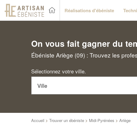
Réalisations d'ébéniste
Techni
On vous fait gagner du te
Ébéniste Ariège (09) : Trouvez les profe
Sélectionnez votre ville.
Accueil
>
Trouver un ébéniste
>
Midi-Pyrénées
>
Ariège