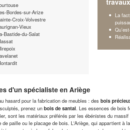
travau
ourtouse
es-Bordes-sur-Arize
La fact
ainte-Croix-Volvestre
puissa
aurignan-Vieux
Qu’est
a-Bastide-du-Salat
Réalis
assat
irepoix
avelanet
ontardit
es d'un spécialiste en Ariège
au hasard pour la fabrication de meubles : des
bois précieu
 sculptés, prenez un
. Les essences de bois fe
bois de santal
er, sont les matériaux préférés par les ébénistes du massif d
de paille ou le placage de bois. L'Ariège, qui appartient à l