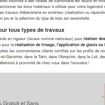
météo soumise à des rafales de tramontane est douce en hi
lectionner les bons matériaux à utiliser pour votre logemen
es travaux d'ébénisterie en extérieur (réalisation ou réparat
n jeu et la sélection du type de bois est essentielle.
our tous types de travaux
dards en vigueur (locaux comme nationaux) pour
réaliser de
e pour la
réalisation de frisage
, l'application de glacis ou l
tez les commentaires clients certifiés sur les profils de no
, dans le
, dans l'
, dans le
, da
-et-Garonne
Tarn
Aveyron
Lot
ébéniste à proximité de chez vous dans l'annuaire !
 Gratuit et Sans