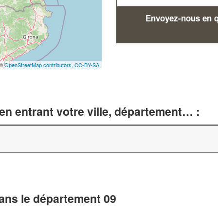
Envoyez-nous en qu
 ©
OpenStreetMap contributors,
CC-BY-SA
n entrant votre ville, département… :
dans le département 09