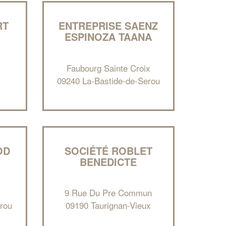
RT
ENTREPRISE SAENZ
ESPINOZA TAANA
Faubourg Sainte Croix
09240 La-Bastide-de-Serou
✕
Vous êtes un
professionnel ?
OD
SOCIÉTÉ ROBLET
BENEDICTE
Augmentez votre
et
chiffre d'affaires
vos
tout en gagnant de
marges
9 Rue Du Pre Commun
!
nouveaux clients
rou
09190 Taurignan-Vieux
En savoir plus