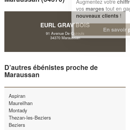
Augmentez votre
et
chiffre d'affaires
vos
tout en gagnant de
marges
!
nouveaux clients
EURL GRAV’BOIS
En savoir plus
91 Avenue De Cazouls
34370 Maraussan
D’autres ébénistes proche de
Maraussan
Aspiran
Maureilhan
Montady
Thezan-les-Beziers
Beziers