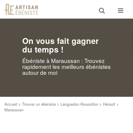
Toggle
Toggle
search
navigat
On vous fait gagner
du temps !
Ébéniste à Maraussan : Trouvez
rapidement les meilleurs ébénistes
autour de moi
Accueil
>
Trouver un ébéniste
>
Languedoc-Roussillon
>
Hérault
>
Maraussan