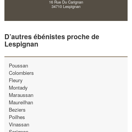
16 Rue Du Carignan
34710 Lespignan
D’autres ébénistes proche de
Lespignan
Poussan
Colombiers
Fleury
Montady
Maraussan
Maureilhan
Beziers
Poilhes
Vinassan
Serignan