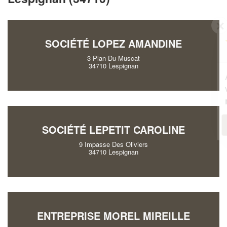
✕
Vous êtes un
SOCIÉTÉ LOPEZ AMANDINE
professionnel ?
3 Plan Du Muscat
34710 Lespignan
Augmentez votre
et
chiffre d'affaires
vos
tout en gagnant de
marges
!
nouveaux clients
En savoir plus
SOCIÉTÉ LEPETIT CAROLINE
9 Impasse Des Oliviers
34710 Lespignan
ENTREPRISE MOREL MIREILLE