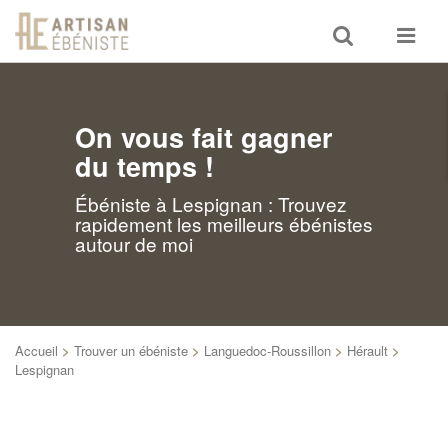
Toggle
Toggle
search
navigat
On vous fait gagner
du temps !
Ébéniste à Lespignan : Trouvez
rapidement les meilleurs ébénistes
autour de moi
Accueil
>
Trouver un ébéniste
>
Languedoc-Roussillon
>
Hérault
>
Lespignan