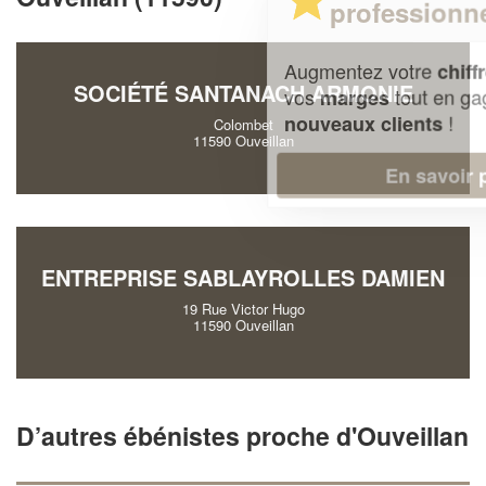
professionnel ?
Augmentez votre
et
chiffre d'affaires
SOCIÉTÉ SANTANACH ARMONIE
vos
tout en gagnant de
marges
!
nouveaux clients
Colombet
11590 Ouveillan
En savoir plus
ENTREPRISE SABLAYROLLES DAMIEN
19 Rue Victor Hugo
11590 Ouveillan
D’autres ébénistes proche d'Ouveillan