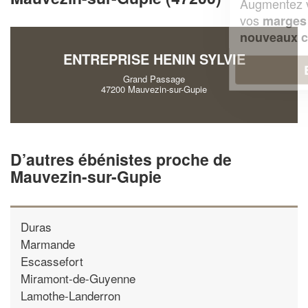
Augmentez votre
et
chiffre d'affaires
vos
tout en gagnant de
marges
!
nouveaux clients
ENTREPRISE HENIN SYLVIE
En savoir plus
Grand Passage
47200 Mauvezin-sur-Gupie
D’autres ébénistes proche de
Mauvezin-sur-Gupie
Duras
Marmande
Escassefort
Miramont-de-Guyenne
Lamothe-Landerron