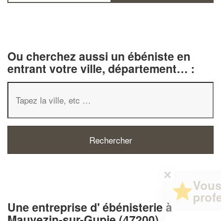
Ou cherchez aussi un ébéniste en
entrant votre ville, département… :
✕
Vous êtes un
professionnel ?
Une entreprise d' ébénisterie à
Mauvezin-sur-Gupie (47200)