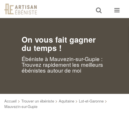
Toggle
Toggle
search
navigat
On vous fait gagner
du temps !
Ébéniste à Mauvezin-sur-Gupie :
Trouvez rapidement les meilleurs
ébénistes autour de moi
Accueil
>
Trouver un ébéniste
>
Aquitaine
>
Lot-et-Garonne
>
Mauvezin-sur-Gupie