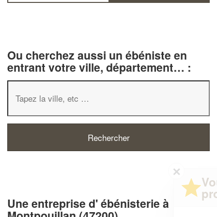
Ou cherchez aussi un ébéniste en
entrant votre ville, département… :
✕
Vous êtes un
professionnel ?
Une entreprise d' ébénisterie à
Montpouillan (47200)