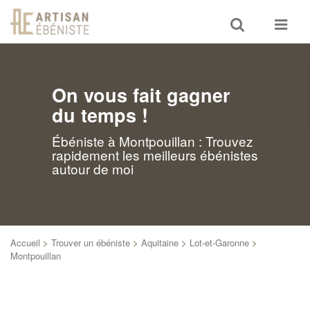
Toggle
Toggle
search
navigat
On vous fait gagner
du temps !
Ébéniste à Montpouillan : Trouvez
rapidement les meilleurs ébénistes
autour de moi
Accueil
>
Trouver un ébéniste
>
Aquitaine
>
Lot-et-Garonne
>
Montpouillan