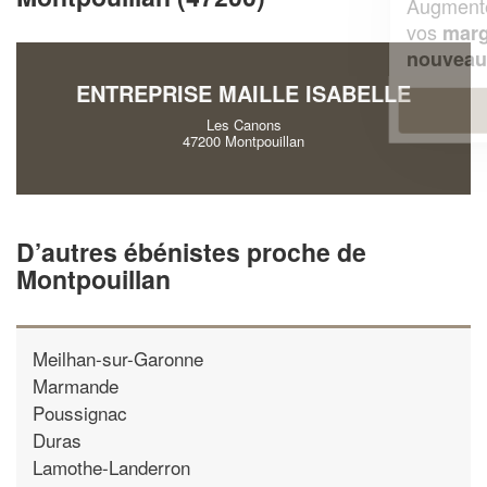
Augmentez votre
et
chiffre d'affaires
vos
tout en gagnant de
marges
!
nouveaux clients
ENTREPRISE MAILLE ISABELLE
En savoir plus
Les Canons
47200 Montpouillan
D’autres ébénistes proche de
Montpouillan
Meilhan-sur-Garonne
Marmande
Poussignac
Duras
Lamothe-Landerron