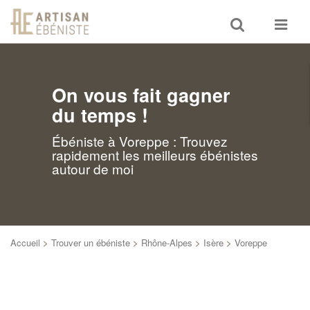
Toggle
Toggle
search
navigat
On vous fait gagner
du temps !
Ébéniste à Voreppe : Trouvez
rapidement les meilleurs ébénistes
autour de moi
Accueil
>
Trouver un ébéniste
>
Rhône-Alpes
>
Isère
>
Voreppe