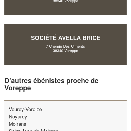
38340 Voreppe
SOCIÉTÉ AVELLA BRICE
7 Chemin Des Ciments
38340 Voreppe
D’autres ébénistes proche de
Voreppe
Veurey-Voroize
Noyarey
Moirans
Saint-Jean-de-Moirans