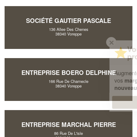
SOCIÉTÉ GAUTIER PASCALE
136 Allee Des Chenes
38340 Voreppe
✕
Vous êtes un
professionnel ?
ENTREPRISE BOERO DELPHINE
Augmentez votre
et
chiffre d'affaires
vos
tout en gagnant de
marges
166 Rue De Charnecle
38340 Voreppe
!
nouveaux clients
En savoir plus
ENTREPRISE MARCHAL PIERRE
86 Rue De L'isle