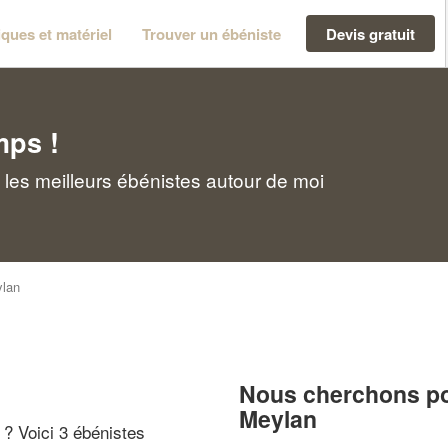
ques et matériel
Trouver un ébéniste
Devis gratuit
mps !
les meilleurs ébénistes autour de moi
lan
Nous cherchons pou
Meylan
" ? Voici 3 ébénistes