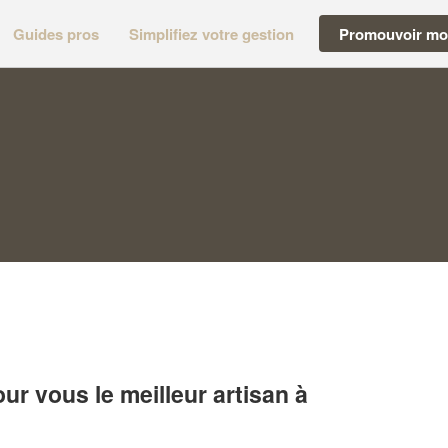
Guides pros
Simplifiez votre gestion
Promouvoir mon
r vous le meilleur artisan à