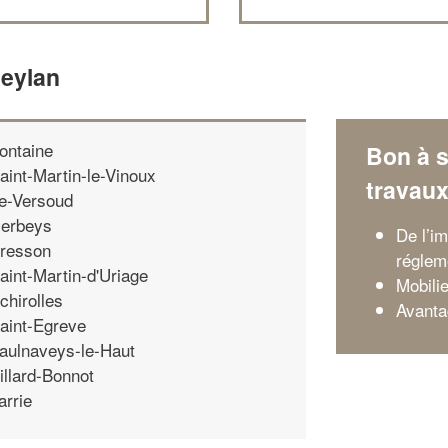
Meylan
ontaine
Bon à s
aint-Martin-le-Vinoux
travau
e-Versoud
erbeys
De l’i
resson
régleme
aint-Martin-d'Uriage
Mobili
chirolles
Avanta
aint-Egreve
aulnaveys-le-Haut
illard-Bonnot
arrie