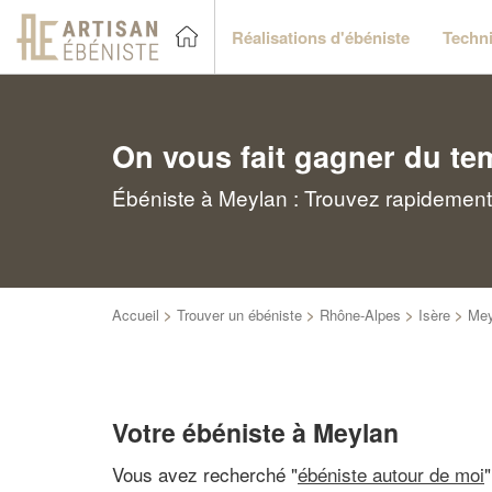
Réalisations d'ébéniste
Techni
On vous fait gagner du te
Ébéniste à Meylan : Trouvez rapidement 
Accueil
>
Trouver un ébéniste
>
Rhône-Alpes
>
Isère
>
Mey
Votre ébéniste à Meylan
Vous avez recherché "
ébéniste autour de moi