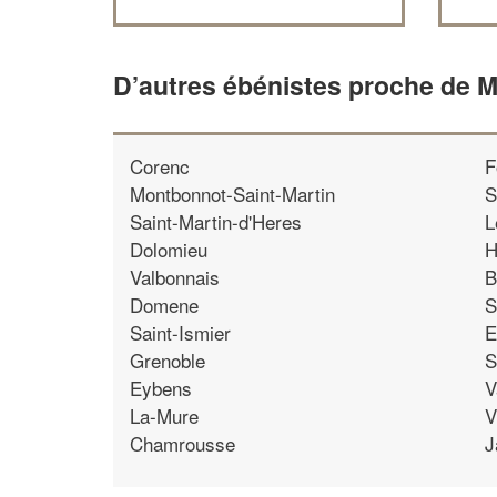
D’autres ébénistes proche de 
Corenc
F
Montbonnot-Saint-Martin
S
Saint-Martin-d'Heres
L
Dolomieu
H
Valbonnais
B
Domene
S
Saint-Ismier
E
Grenoble
S
Eybens
V
La-Mure
V
Chamrousse
J