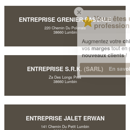
✕
Vous êtes un
ENTREPRISE GRENIER PASCALE
professionnel ?
220 Chemin Du Polonais
38660 Lumbin
Augmentez votre
et
chiffre d'affaires
vos
tout en gagnant de
marges
!
nouveaux clients
ENTREPRISE S.R.K. (SARL)
En savoir plus
Za Des Longs Pres
38660 Lumbin
ENTREPRISE JALET ERWAN
141 Chemin Du Petit Lumbin