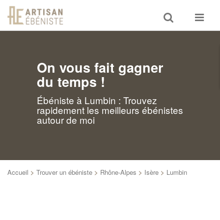
Toggle
Toggle
search
navigat
On vous fait gagner
du temps !
Ébéniste à Lumbin : Trouvez
rapidement les meilleurs ébénistes
autour de moi
Accueil
>
Trouver un ébéniste
>
Rhône-Alpes
>
Isère
>
Lumbin