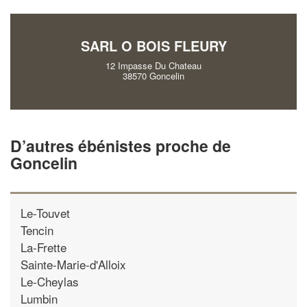
vos
tout en gagnant d
marges
!
nouveaux clients
SARL O BOIS FLEURY
En savoir plus
12 Impasse Du Chateau
38570 Goncelin
D’autres ébénistes proche de
Goncelin
Le-Touvet
Tencin
La-Frette
Sainte-Marie-d'Alloix
Le-Cheylas
Lumbin