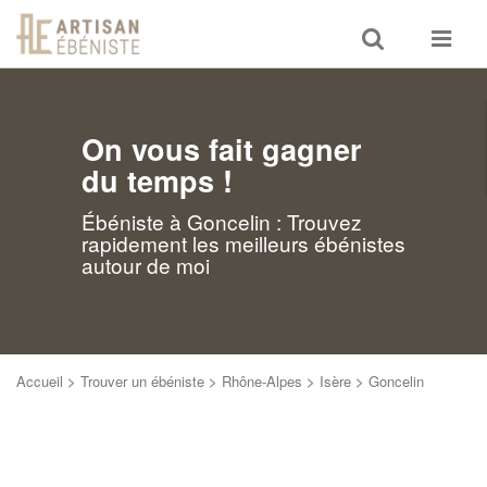
Toggle
Toggle
search
navigat
On vous fait gagner
du temps !
Ébéniste à Goncelin : Trouvez
rapidement les meilleurs ébénistes
autour de moi
Accueil
>
Trouver un ébéniste
>
Rhône-Alpes
>
Isère
>
Goncelin