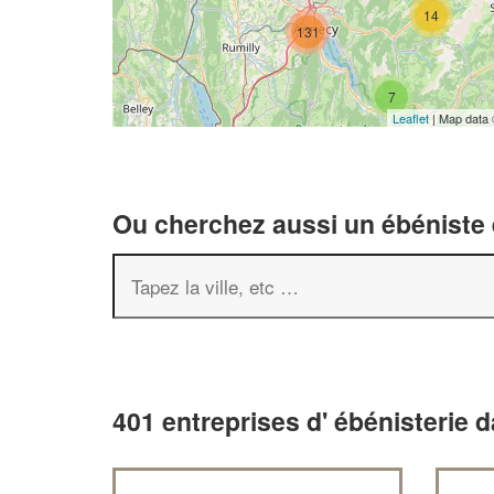
14
131
7
Leaflet
| Map data
Ou cherchez aussi un ébéniste e
401 entreprises d' ébénisterie 