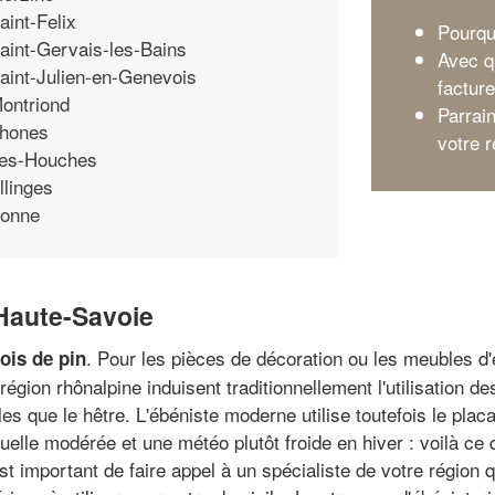
aint-Felix
Pourqu
aint-Gervais-les-Bains
Avec q
aint-Julien-en-Genevois
facture
ontriond
Parrai
hones
votre 
es-Houches
llinges
onne
 Haute-Savoie
. Pour les pièces de décoration ou les meubles d'
ois de pin
 région rhônalpine induisent traditionnellement l'utilisation
lles que le hêtre. L'ébéniste moderne utilise toutefois le pla
lle modérée et une météo plutôt froide en hiver : voilà ce 
t important de faire appel à un spécialiste de votre région q