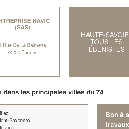
NTREPRISE NAVIC
(SAS)
HAUTE-SAVOIE 
TOUS LES
4 Rue De La Balmette
ÉBÉNISTES
74230 Thones
n dans les principales villes du 74
illaz
Bon à s
ont-Saxonnex
travau
orzine