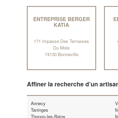
ENTREPRISE BERGER
E
KATIA
171 Impasse Des Terrasses
Du Mole
74130 Bonneville
Affiner la recherche d’un artisa
Annecy
V
Taninges
M
Thonon-les-Bains
M