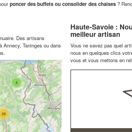
 pour
? Rend
poncer des buffets ou consolider des chaises
Haute-Savoie : No
meilleur artisan
nuaire. Des artisans
 à Annecy, Taninges ou dans
Vous ne savez pas quel arti
ns.
nous en quelques clics vot
vous et vous mettons en rela
4
58