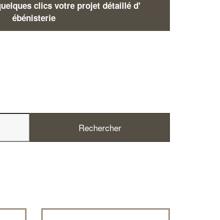
elques clics votre projet détaillé d'
ébénisterie