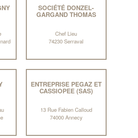
GNY
SOCIÉTÉ DONZEL-
GARGAND THOMAS
e
Chef Lieu
rnard
74230 Serraval
✕
Vous êtes un
Y
ENTREPRISE PEGAZ ET
professionnel ?
CASSIOPEE (SAS)
Augmentez votre
et
chiffre d'affaires
vos
tout en gagnant de
au
13 Rue Fabien Calloud
marges
!
nouveaux clients
ne
74000 Annecy
En savoir plus