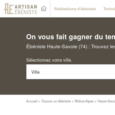
Réalisations d'ébéniste
Techni
On vous fait gagner du te
Ébéniste Haute-Savoie (74) : Trouvez le
Sélectionnez votre ville.
Accueil
>
Trouver un ébéniste
>
Rhône-Alpes
>
Haute-Savo