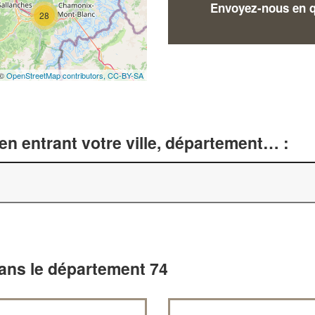
Envoyez-nous en qu
28
 ©
OpenStreetMap contributors,
CC-BY-SA
n entrant votre ville, département… :
dans le département 74