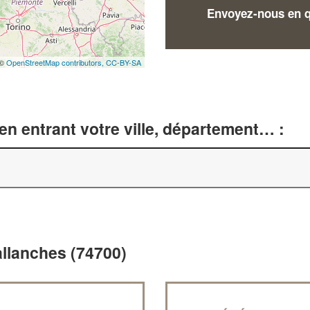
Envoyez-nous en qu
 ©
OpenStreetMap contributors,
CC-BY-SA
n entrant votre ville, département… :
allanches (74700)