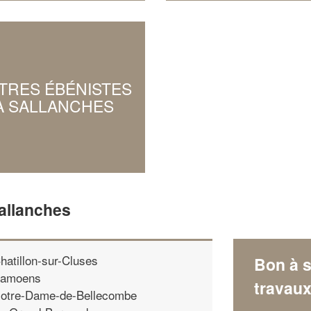
TRES ÉBÉNISTES
À SALLANCHES
allanches
hatillon-sur-Cluses
Bon à s
amoens
travau
otre-Dame-de-Bellecombe