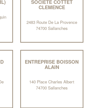
RL)
SOCIÉTÉ COTTET
CLEMENCE
quin
2483 Route De La Provence
74700 Sallanches
UD
ENTREPRISE BOISSON
ALAIN
De
140 Place Charles Albert
74700 Sallanches
✕
Vous êtes un
professionnel ?