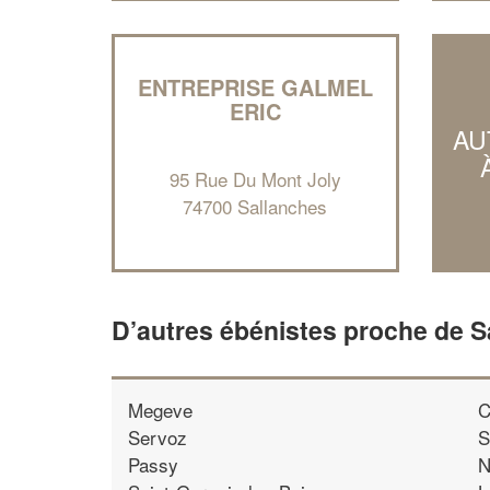
ENTREPRISE GALMEL
ERIC
AU
95 Rue Du Mont Joly
74700 Sallanches
D’autres ébénistes proche de S
Megeve
C
Servoz
S
Passy
N