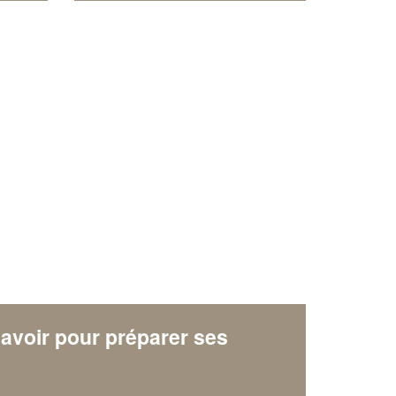
Augmentez votre
et
chiffre d'affaires
vos
tout en gagnant de
marges
!
nouveaux clients
En savoir plus
avoir pour préparer ses
x