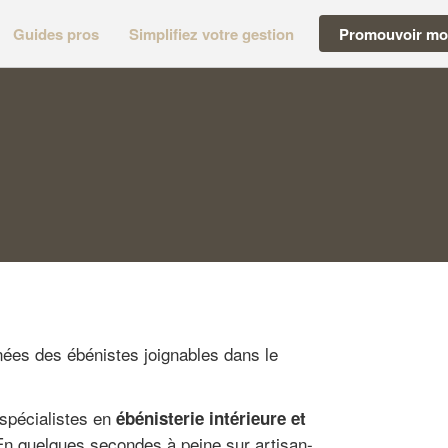
Guides pros
Simplifiez votre gestion
Promouvoir mon
nées des ébénistes joignables dans le
spécialistes en
ébénisterie intérieure et
En quelques secondes à peine sur artisan-