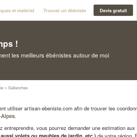
ques et matériel
Trouver un ébéniste
Devis gratuit
mps !
ent les meilleurs ébénistes autour de moi
ie
>
Sallanches
t utiliser artisan-ebeniste.com afin de trouver les coordon
.
-Alpes
ez entreprendre, vous pourrez demander une estimation aux 
de votre région. 
aussi volets ou meubles de jardin, etc.)