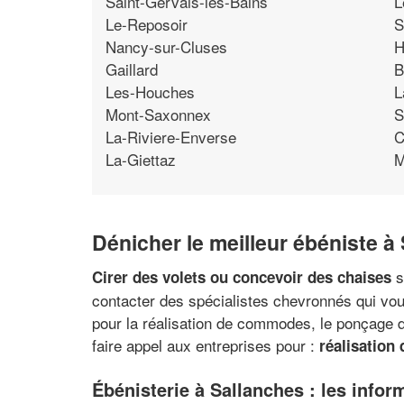
Saint-Gervais-les-Bains
L
Le-Reposoir
S
Nancy-sur-Cluses
H
Gaillard
B
Les-Houches
L
Mont-Saxonnex
S
La-Riviere-Enverse
C
La-Giettaz
M
Dénicher le meilleur ébéniste à
s
Cirer des volets ou concevoir des chaises
contacter des spécialistes chevronnés qui vous 
pour la réalisation de commodes, le ponçage d
faire appel aux entreprises pour :
réalisation 
Ébénisterie à Sallanches : les infor