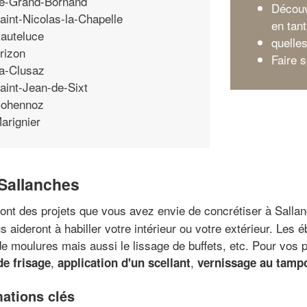
e-Grand-Bornand
Découv
aint-Nicolas-la-Chapelle
en tan
auteluce
quelle
rizon
Faire 
a-Clusaz
aint-Jean-de-Sixt
ohennoz
arignier
 Sallanches
ont des projets que vous avez envie de concrétiser à Salla
aideront à habiller votre intérieur ou votre extérieur. Les 
e moulures mais aussi le lissage de buffets, etc. Pour vos p
,
,
de frisage
application d'un scellant
vernissage au tamp
mations clés