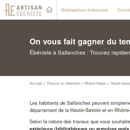
Réalisations d'ébéniste
Techni
On vous fait gagner du te
Ébéniste à Sallanches : Trouvez rapidem
Accueil
>
Trouver un ébéniste
>
Rhône-Alpes
>
Haute-Savo
Les habitants de Sallanches peuvent simplemen
département de la
et en
Haute-Savoie
Rhône
Selon la nature des travaux que vous souhait
extérieure (bibliothèques ou armoires mais 