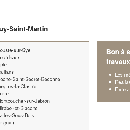
uy-Saint-Martin
ouste-sur-Sye
Bon à s
ourdeaux
travau
pie
aillans
Les mé
oche-Saint-Secret-Beconne
Réalis
iegros-la-Clastre
Faire 
urre
ontboucher-sur-Jabron
irabel-et-Blacons
alles-Sous-Bois
rignan