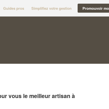
Guides pros
Simplifiez votre gestion
Promouvoir mon
r vous le meilleur artisan à