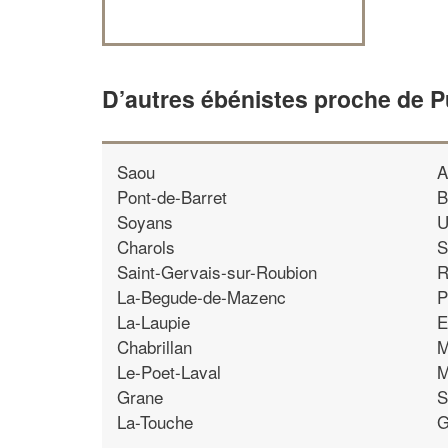
D’autres ébénistes proche de P
Saou
A
Pont-de-Barret
B
Soyans
U
Charols
S
Saint-Gervais-sur-Roubion
R
La-Begude-de-Mazenc
P
La-Laupie
E
Chabrillan
M
Le-Poet-Laval
M
Grane
S
La-Touche
G