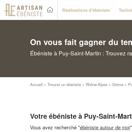
Réalisations d'ébéniste
Techni
On vous fait gagner du te
Ébéniste à Puy-Saint-Martin : Trouvez r
Accueil
>
Trouver un ébéniste
>
Rhône-Alpes
>
Drôme
>
Pu
Votre ébéniste à Puy-Saint-Mart
Vous avez recherché "
ébéniste autour de moi