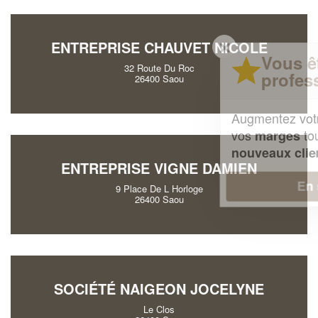
✕
ENTREPRISE CHAUVET NICOLE
Vous êtes un
32 Route Du Roc
professionnel ?
26400 Saou
Augmentez votre
et
chiffre d'affaires
vos
tout en gagnant de
marges
!
nouveaux clients
ENTREPRISE VIGNE DAMIEN
En savoir plus
9 Place De L Horloge
26400 Saou
SOCIÉTÉ NAIGEON JOCELYNE
Le Clos