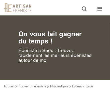
Toggle
Toggle
search
navigat
On vous fait gagner
du temps !
Ébéniste à Saou : Trouvez
rapidement les meilleurs ébénistes
autour de moi
Accueil
>
Trouver un ébéniste
>
Rhône-Alpes
>
Drôme
>
Saou