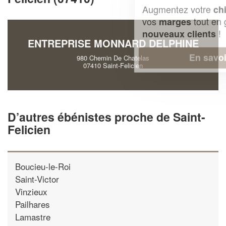
Augmentez votre
et
chiffre d'affaires
vos
tout en gagnant de
marges
!
nouveaux clients
ENTREPRISE MONNARD DELPHINE
En savoir plus
980 Chemin De Chatelas
07410 Saint-Felicien
D’autres ébénistes proche de Saint-
Felicien
Boucieu-le-Roi
Saint-Victor
Vinzieux
Pailhares
Lamastre