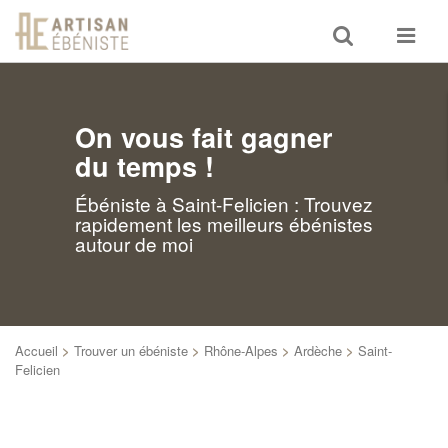
Toggle
Toggle
search
navigat
On vous fait gagner
du temps !
Ébéniste à Saint-Felicien : Trouvez
rapidement les meilleurs ébénistes
autour de moi
Accueil
>
Trouver un ébéniste
>
Rhône-Alpes
>
Ardèche
>
Saint-
Felicien