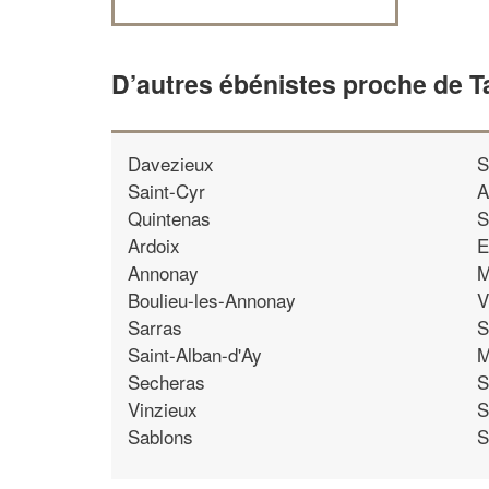
D’autres ébénistes proche de T
Davezieux
S
Saint-Cyr
A
Quintenas
S
Ardoix
E
Annonay
M
Boulieu-les-Annonay
V
Sarras
S
Saint-Alban-d'Ay
M
Secheras
S
Vinzieux
S
Sablons
S