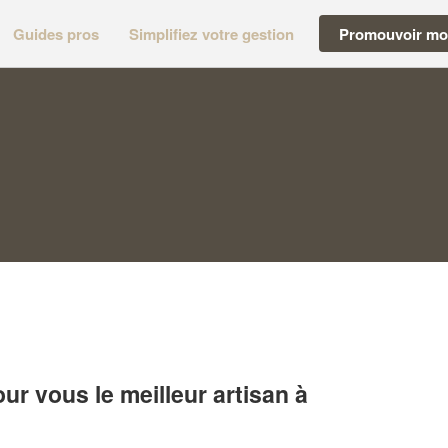
Guides pros
Simplifiez votre gestion
Promouvoir mon
r vous le meilleur artisan à