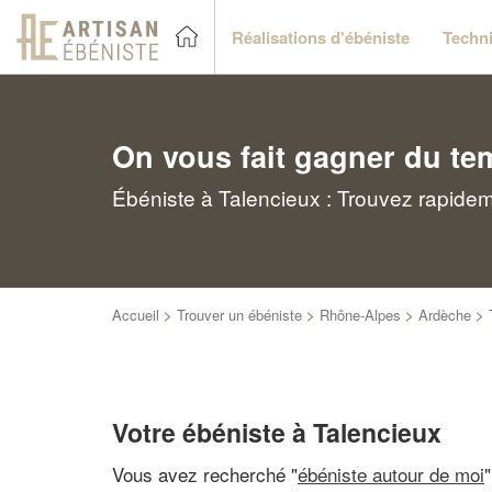
Réalisations d'ébéniste
Techni
On vous fait gagner du te
Ébéniste à Talencieux : Trouvez rapidem
Accueil
>
Trouver un ébéniste
>
Rhône-Alpes
>
Ardèche
>
Votre ébéniste à Talencieux
Vous avez recherché "
ébéniste autour de moi