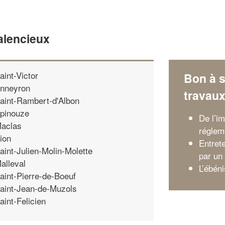
alencieux
aint-Victor
Bon à s
nneyron
travau
aint-Rambert-d'Albon
pinouze
De l’i
aclas
régleme
ion
Entrete
aint-Julien-Molin-Molette
par un
alleval
L’ébén
aint-Pierre-de-Boeuf
aint-Jean-de-Muzols
aint-Felicien