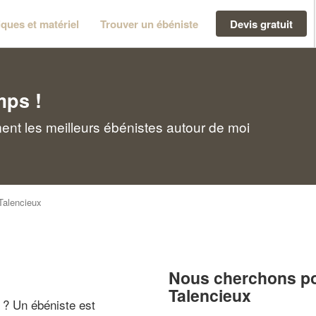
ques et matériel
Trouver un ébéniste
Devis gratuit
mps !
ent les meilleurs ébénistes autour de moi
Talencieux
Nous cherchons pou
Talencieux
" ? Un ébéniste est