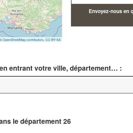
Envoyez-nous en qu
 ©
OpenStreetMap contributors,
CC-BY-SA
n entrant votre ville, département… :
dans le département 26