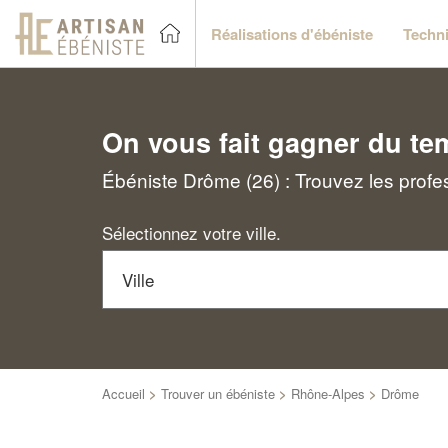
Réalisations d'ébéniste
Techni
On vous fait gagner du te
Ébéniste Drôme (26) : Trouvez les profe
Sélectionnez votre ville.
Accueil
>
Trouver un ébéniste
>
Rhône-Alpes
>
Drôme