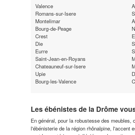
Valence
A
Romans-sur-Isere
S
Montelimar
A
Bourg-de-Peage
N
Crest
E
Die
S
Eurre
S
Saint-Jean-en-Royans
M
Chateauneuf-sur-Isere
M
Upie
D
Bourg-les-Valence
C
Les ébénistes de la Drôme vous
En général, pour la robustesse des meubles, o
l'ébénisterie de la région rhônalpine, l'accent 