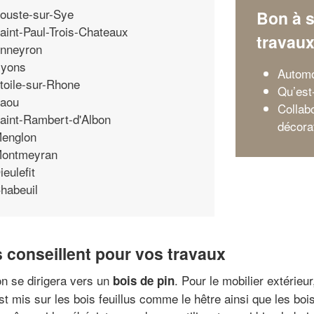
ouste-sur-Sye
Bon à s
aint-Paul-Trois-Chateaux
travau
nneyron
yons
Automo
toile-sur-Rhone
Qu’est
aou
Collab
aint-Rambert-d'Albon
décora
englon
ontmeyran
ieulefit
habeuil
 conseillent pour vos travaux
n se dirigera vers un
. Pour le mobilier extérieur
bois de pin
est mis sur les bois feuillus comme le hêtre ainsi que les boi