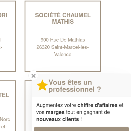
DRI
SOCIÉTÉ CHAUMEL
MATHIS
li
900 Rue De Mathias
s-
26320 Saint-Marcel-les-
Valence
✕
Vous êtes un
professionnel ?
TEL
ENTREPRISE LIEVAUX
EMILIEN
Augmentez votre
et
chiffre d'affaires
vos
tout en gagnant de
marges
!
nouveaux clients
 Nord
525 Chemin Du Vigier
et-
26110 Valouse