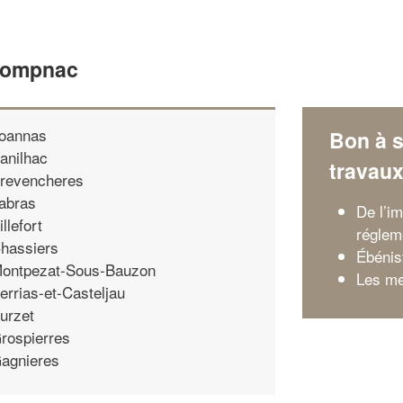
 Dompnac
oannas
Bon à s
anilhac
travau
revencheres
abras
De l’i
illefort
régleme
hassiers
Ébénist
ontpezat-Sous-Bauzon
Les me
errias-et-Casteljau
urzet
rospierres
agnieres