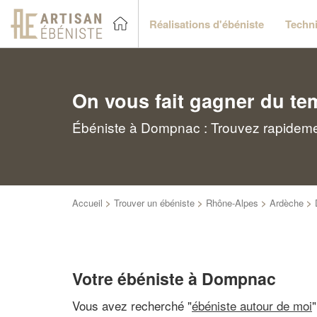
Réalisations d'ébéniste
Techni
On vous fait gagner du te
Ébéniste à Dompnac : Trouvez rapidemen
Accueil
>
Trouver un ébéniste
>
Rhône-Alpes
>
Ardèche
>
Votre ébéniste à Dompnac
Vous avez recherché "
ébéniste autour de moi