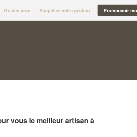
Guides pros
Simplifiez votre gestion
Promouvoir mon
r vous le meilleur artisan à