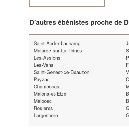
D’autres ébénistes proche de
Saint-Andre-Lachamp
J
Malarce-sur-La-Thines
S
Les-Assions
P
Les-Vans
F
Saint-Genest-de-Beauzon
V
Payzac
C
Chambonas
M
Malons-et-Elze
B
Malbosc
B
Rosieres
G
Largentiere
G