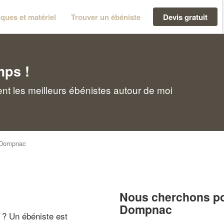
ques et matériel
Trouver un ébéniste
Devis gratuit
mps !
t les meilleurs ébénistes autour de moi
Dompnac
Nous cherchons pou
Dompnac
" ? Un ébéniste est