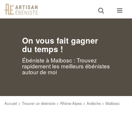
Toggle
Toggle
search
navigat
On vous fait gagner
du temps !
Ébéniste à Malbosc : Trouvez
rapidement les meilleurs ébénistes
autour de moi
Accueil
>
Trouver un ébéniste
>
Rhône-Alpes
>
Ardèche
>
Malbosc