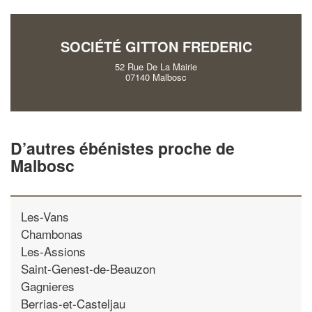
vos
tout en gagnant de
marges
!
nouveaux clients
SOCIÉTÉ GITTON FREDERIC
En savoir plus
52 Rue De La Mairie
07140 Malbosc
D’autres ébénistes proche de
Malbosc
Les-Vans
Chambonas
Les-Assions
Saint-Genest-de-Beauzon
Gagnieres
Berrias-et-Casteljau