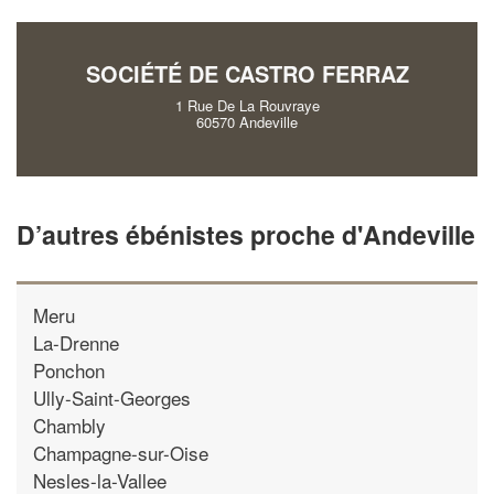
vos
tout en gagnant de
marges
!
nouveaux clients
SOCIÉTÉ DE CASTRO FERRAZ
En savoir plus
1 Rue De La Rouvraye
60570 Andeville
D’autres ébénistes proche d'Andeville
Meru
La-Drenne
Ponchon
Ully-Saint-Georges
Chambly
Champagne-sur-Oise
Nesles-la-Vallee