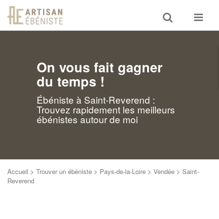
Toggle
Toggle
search
navigat
On vous fait gagner
du temps !
Ébéniste à Saint-Reverend :
Trouvez rapidement les meilleurs
ébénistes autour de moi
Accueil
>
Trouver un ébéniste
>
Pays-de-la-Loire
>
Vendée
>
Saint-
Reverend