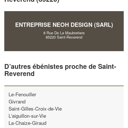
vos
tout en gagnant de
marges
!
nouveaux clients
ENTREPRISE NEOH DESIGN (SARL)
En savoir plus
8 Rue De La Maubretiere
85220 Saint-Reverend
D’autres ébénistes proche de Saint-
Reverend
Le-Fenouiller
Givrand
Saint-Gilles-Croix-de-Vie
L'aiguillon-sur-Vie
La-Chaize-Giraud