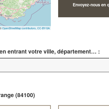
Envoyez-nous en qu
 ©
OpenStreetMap contributors,
CC-BY-SA
n entrant votre ville, département… :
Orange (84100)