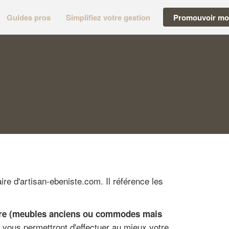
Guides pros
Simplifiez votre gestion
Promouvoir mon
re d'artisan-ebeniste.com. Il référence les
ieure (meubles anciens ou commodes mais
 vous permettront d'effectuer au mieux votre