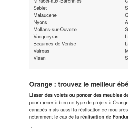
Mirabel-aux-Baronnies
C
Sablet
S
Malaucene
C
Nyons
A
Mollans-sur-Ouveze
S
Vacqueyras
L
Beaumes-de-Venise
L
Valreas
M
Visan
S
Orange : trouvez le meilleur éb
Lisser des volets ou poncer des meubles de
pour mener à bien ce type de projets à Orange.
canapés mais aussi la réalisation de moulures.
notamment le cas de la
réalisation de Fondu