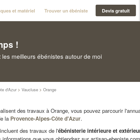
ques et matériel
Trouver un ébéniste
Devis gratuit
mps !
les meilleurs ébénistes autour de moi
te d'Azur
>
Vaucluse
>
Orange
alisent des travaux à Orange, vous pouvez parcourir l'annuai
de la
.
Provence-Alpes-Côte d'Azur
incluent des travaux de l'
ébénisterie intérieure et extér
s informations que vous obtiendrez sur artisan-ebeniste.com