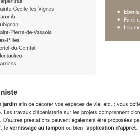
arpentras
ainte-Cecile-les-Vignes
Ebénis
aromb
Faire 
ubignan
Les me
aint-Pierre-de-Vassols
es-Pilles
oriol-du-Comtat
ontaulieu
arrians
éniste
afin de décorer vos espaces de vie, etc. : vous obt
 jardin
 Les travaux d'ébénisterie sur les projets comprennent d'ordi
 D'autres prestations peuvent également être proposées par l
, le
ou bien l'
.
r
vernissage au tampon
application d'apprêt