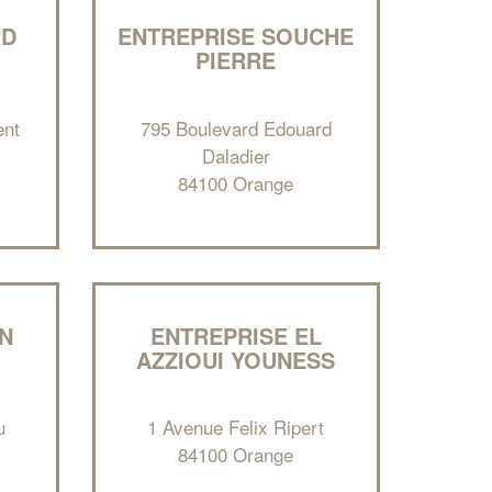
RD
ENTREPRISE SOUCHE
PIERRE
ent
795 Boulevard Edouard
Daladier
84100 Orange
IN
ENTREPRISE EL
AZZIOUI YOUNESS
✕
u
1 Avenue Felix Ripert
Vous êtes un
84100 Orange
professionnel ?