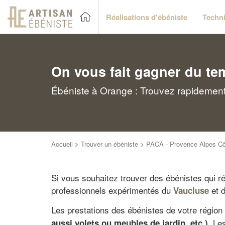
Réalisations d'ébéniste
Techni
On vous fait gagner du te
Ébéniste à Orange : Trouvez rapidement 
Accueil
>
Trouver un ébéniste
>
PACA - Provence Alpes Cô
Si vous souhaitez trouver des ébénistes qui ré
professionnels expérimentés du
et 
Vaucluse
Les prestations des ébénistes de votre région 
. Le
aussi volets ou meubles de jardin, etc.)