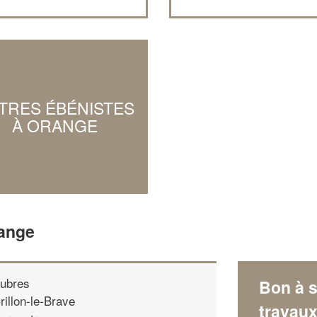
TRES ÉBÉNISTES
À ORANGE
range
ubres
Bon à s
rillon-le-Brave
travau