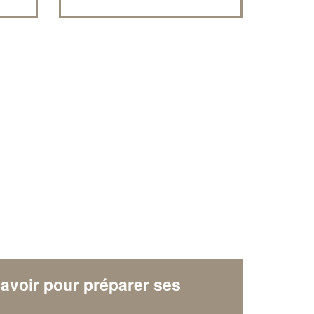
Augmentez votre
et
chiffre d'affaires
vos
tout en gagnant de
marges
!
nouveaux clients
En savoir plus
avoir pour préparer ses
x