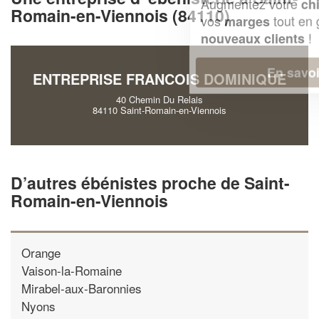
Augmentez votre
et
chiffre d'affaires
Romain-en-Viennois (84110)
vos
tout en gagnant de
marges
!
nouveaux clients
En savoir plus
ENTREPRISE FRANCOIS DOMINIQUE
40 Chemin Du Relais
84110 Saint-Romain-en-Viennois
D’autres ébénistes proche de Saint-
Romain-en-Viennois
Orange
Vaison-la-Romaine
Mirabel-aux-Baronnies
Nyons