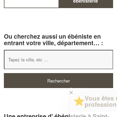
ébénisterie
Ou cherchez aussi un ébéniste en
entrant votre ville, département… :
✕
Vous êtes un
professionnel ?
Une entreprise d' ébénisterie à Saint-