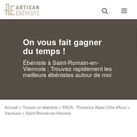
Toggle
Toggle
search
navigat
On vous fait gagner
du temps !
Ébéniste à Saint-Romain-en-
Viennois : Trouvez rapidement les
meilleurs ébénistes autour de moi
Accueil
>
Trouver un ébéniste
>
PACA - Provence Alpes Côte d'Azur
>
Vaucluse
>
Saint-Romain-en-Viennois