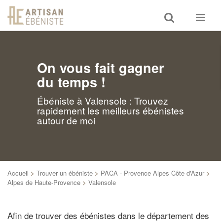
Toggle
Toggle
search
navigat
On vous fait gagner
du temps !
Ébéniste à Valensole : Trouvez
rapidement les meilleurs ébénistes
autour de moi
Accueil
>
Trouver un ébéniste
>
PACA - Provence Alpes Côte d'Azur
>
Alpes de Haute-Provence
>
Valensole
Afin de trouver des ébénistes dans le département des