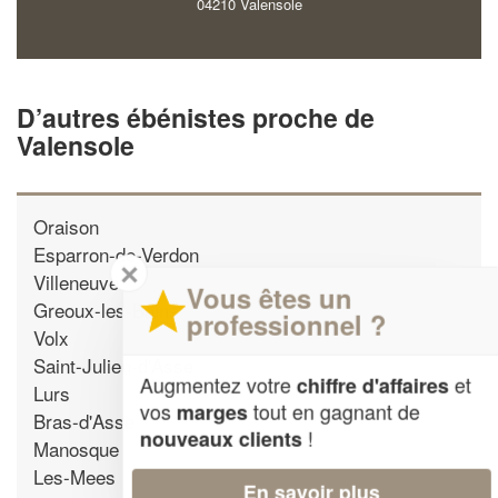
04210 Valensole
D’autres ébénistes proche de
Valensole
Oraison
Esparron-de-Verdon
✕
Villeneuve
Vous êtes un
Greoux-les-Bains
professionnel ?
Volx
Saint-Julien-d'Asse
Augmentez votre
et
chiffre d'affaires
Lurs
vos
tout en gagnant de
marges
Bras-d'Asse
!
nouveaux clients
Manosque
Les-Mees
En savoir plus