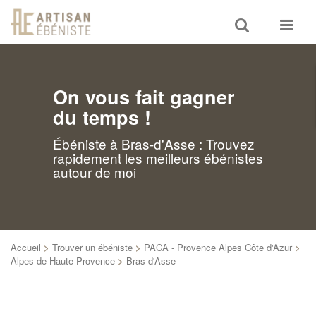
Toggle
Toggle
search
navigat
On vous fait gagner
du temps !
Ébéniste à Bras-d'Asse : Trouvez
rapidement les meilleurs ébénistes
autour de moi
Accueil
>
Trouver un ébéniste
>
PACA - Provence Alpes Côte d'Azur
>
Alpes de Haute-Provence
>
Bras-d'Asse