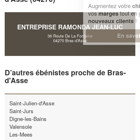
Augmentez votre
et
chiffre d'affaires
vos
tout en gagnant de
marges
!
nouveaux clients
ENTREPRISE RAMONDA JEAN-LUC
En savoir plus
36 Route De La Fontaine
04270 Bras-d'Asse
D’autres ébénistes proche de Bras-
d'Asse
Saint-Julien-d'Asse
Saint-Jurs
Digne-les-Bains
Valensole
Les-Mees