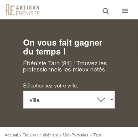
Toggle
Toggle
search
navigat
On vous fait gagner
du temps !
Ébéniste Tarn (81) : Trouvez les
professionnels les mieux notés
Sélectionnez votre ville.
Accueil
>
Trouver un ébéniste
>
Midi-Pyrénées
>
Tarn