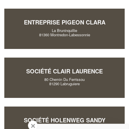
ENTREPRISE PIGEON CLARA
La Bruninquillie
81360 Montredon-Labessonnie
SOCIÉTÉ CLAIR LAURENCE
80 Chemin Du Ferrissou
81290 Labruguiere
SOCIÉTÉ HOLENWEG SANDY
✕
41 Route Du Bourg