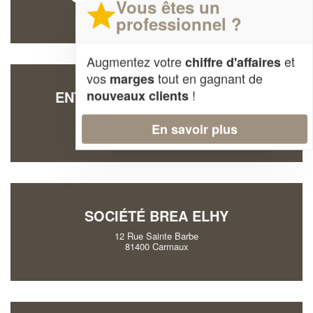
Vous êtes un
81190 Almayrac
professionnel ?
Augmentez votre
et
chiffre d'affaires
vos
tout en gagnant de
marges
!
nouveaux clients
ENTREPRISE SUEUR GERARD
6 Imp Itie
En savoir plus
81000 Albi
SOCIÉTÉ BREA ELHY
12 Rue Sainte Barbe
81400 Carmaux