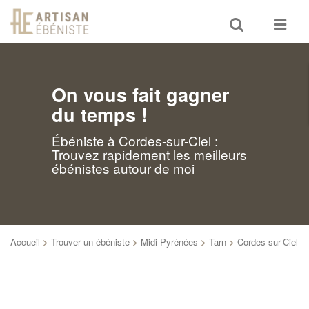
Toggle
Toggle
search
navigat
On vous fait gagner
du temps !
Ébéniste à Cordes-sur-Ciel :
Trouvez rapidement les meilleurs
ébénistes autour de moi
Accueil
>
Trouver un ébéniste
>
Midi-Pyrénées
>
Tarn
>
Cordes-sur-Ciel