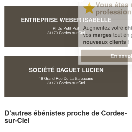
Vous êtes un
professionnel ?
ENTREPRISE WEBER ISABELLE
Augmentez votre
et
chiffre d'affaires
Pl Du Petit Puit
81170 Cordes-sur-Ciel
vos
tout en gagnant de
marges
!
nouveaux clients
En savoir plus
SOCIÉTÉ DAGUET LUCIEN
19 Grand Rue De La Barbacane
81170 Cordes-sur-Ciel
D’autres ébénistes proche de Cordes-
sur-Ciel