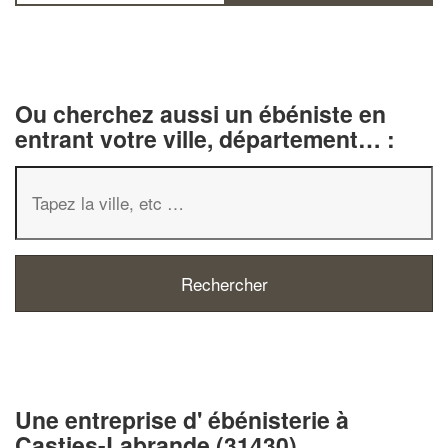
Ou cherchez aussi un ébéniste en
entrant votre ville, département… :
✕
Vous êtes un
professionnel ?
Une entreprise d' ébénisterie à
Augmentez votre
chiffre d'affaire
Casties-Labrande (31430)