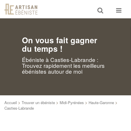
Toggle
Toggle
search
navigat
On vous fait gagner
du temps !
Ébéniste à Casties-Labrande :
Trouvez rapidement les meilleurs
ébénistes autour de moi
Accueil
>
Trouver un ébéniste
>
Midi-Pyrénées
>
Haute-Garonne
>
Casties-Labrande