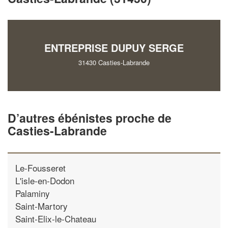
vos
tout en gagnant de
marges
!
nouveaux clients
En savoir plus
ENTREPRISE DUPUY SERGE
31430 Casties-Labrande
D’autres ébénistes proche de
Casties-Labrande
Le-Fousseret
L'isle-en-Dodon
Palaminy
Saint-Martory
Saint-Elix-le-Chateau