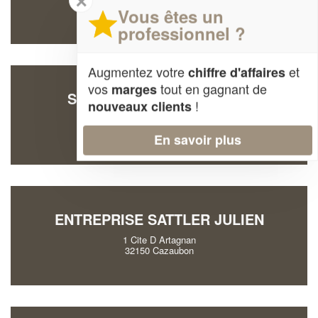
✕
32120 Labrihe
Vous êtes un
professionnel ?
Augmentez votre
et
chiffre d'affaires
vos
tout en gagnant de
marges
SOCIÉTÉ DELAYE ARTHUR
!
nouveaux clients
1945 Chemin De Saint-martin
32200 Sainte-Marie
En savoir plus
ENTREPRISE SATTLER JULIEN
1 Cite D Artagnan
32150 Cazaubon