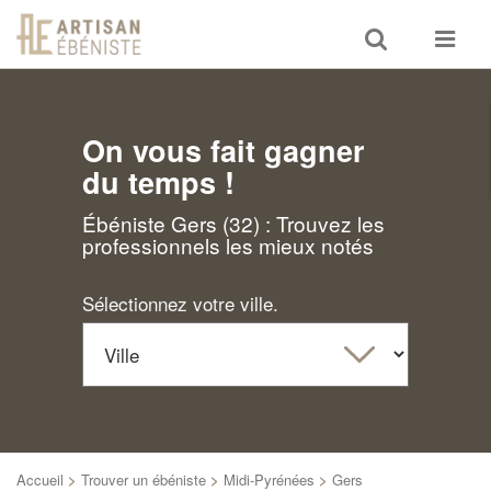
Toggle
Toggle
search
navigat
On vous fait gagner
du temps !
Ébéniste Gers (32) : Trouvez les
professionnels les mieux notés
Sélectionnez votre ville.
Accueil
>
Trouver un ébéniste
>
Midi-Pyrénées
>
Gers