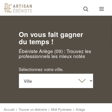
Toggle
Toggle
search
navigat
On vous fait gagner
du temps !
Ébéniste Ariège (09) : Trouvez les
professionnels les mieux notés
Sélectionnez votre ville.
Accueil
>
Trouver un ébéniste
>
Midi-Pyrénées
>
Ariège