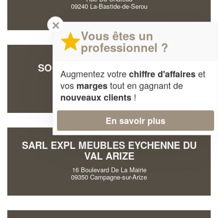
09240 La-Bastide-de-Serou
✕
Vous êtes un
professionnel ?
SOCIÉTÉ ROBLET BENEDICTE
Augmentez votre
et
chiffre d'affaires
9 Rue Du Pre Commun
vos
tout en gagnant de
marges
09190 Taurignan-Vieux
!
nouveaux clients
En savoir plus
SARL EXPL MEUBLES EYCHENNE DU
VAL ARIZE
16 Boulevard De La Mairie
09350 Campagne-sur-Arize