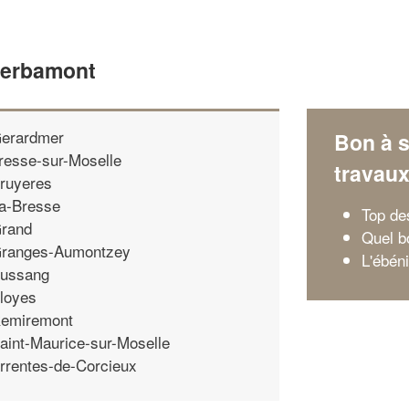
Gerbamont
erardmer
Bon à s
resse-sur-Moselle
travau
ruyeres
a-Bresse
Top de
rand
Quel b
ranges-Aumontzey
L'ébéni
ussang
loyes
emiremont
aint-Maurice-sur-Moselle
rrentes-de-Corcieux