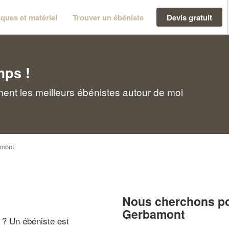
ques et matériel
Trouver un ébéniste
Devis gratuit
mps !
ent les meilleurs ébénistes autour de moi
mont
Nous cherchons pou
Gerbamont
" ? Un ébéniste est