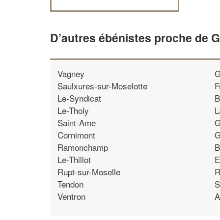
D’autres ébénistes proche de 
Vagney
G
Saulxures-sur-Moselotte
F
Le-Syndicat
B
Le-Tholy
L
Saint-Ame
G
Cornimont
G
Ramonchamp
B
Le-Thillot
E
Rupt-sur-Moselle
R
Tendon
S
Ventron
A