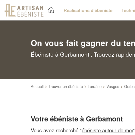
Réalisations d'ébéniste
Techni
On vous fait gagner du te
Ébéniste à Gerbamont : Trouvez rapidem
Accueil
>
Trouver un ébéniste
>
Lorraine
>
Vosges
>
Gerba
Votre ébéniste à Gerbamont
Vous avez recherché "
ébéniste autour de moi