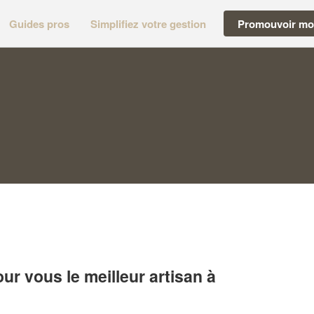
Guides pros
Simplifiez votre gestion
Promouvoir mon
r vous le meilleur artisan à