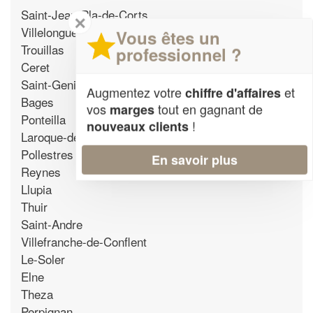
Saint-Jean-Pla-de-Corts
✕
Villelongue-Dels-Monts
Vous êtes un
Trouillas
professionnel ?
Ceret
Saint-Genis-des-Fontaines
Augmentez votre
et
chiffre d'affaires
Bages
vos
tout en gagnant de
marges
Ponteilla
!
nouveaux clients
Laroque-des-Alberes
Pollestres
En savoir plus
Reynes
Llupia
Thuir
Saint-Andre
Villefranche-de-Conflent
Le-Soler
Elne
Theza
Perpignan