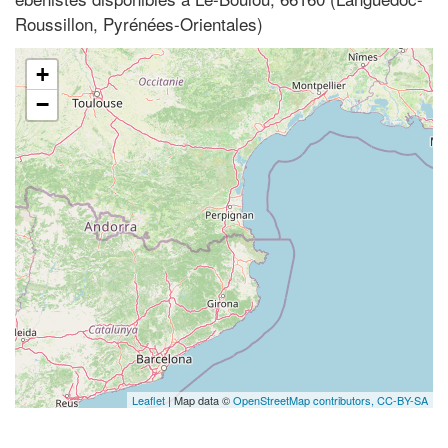
Roussillon, Pyrénées-Orientales)
+
−
Leaflet
| Map data ©
OpenStreetMap contributors,
CC-BY-SA