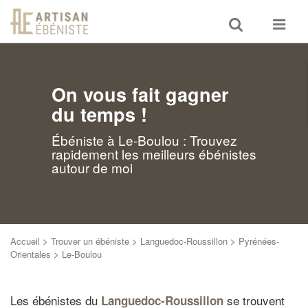
Toggle
Toggle
search
navigat
On vous fait gagner
du temps !
Ébéniste à Le-Boulou : Trouvez
rapidement les meilleurs ébénistes
autour de moi
Accueil
>
Trouver un ébéniste
>
Languedoc-Roussillon
>
Pyrénées-
Orientales
>
Le-Boulou
Les ébénistes du
se trouvent
Languedoc-Roussillon