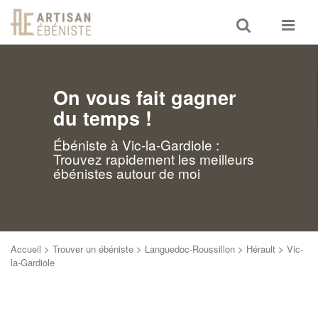
Toggle
Toggle
search
navigat
On vous fait gagner
du temps !
Ébéniste à Vic-la-Gardiole :
Trouvez rapidement les meilleurs
ébénistes autour de moi
Accueil
>
Trouver un ébéniste
>
Languedoc-Roussillon
>
Hérault
>
Vic-
la-Gardiole