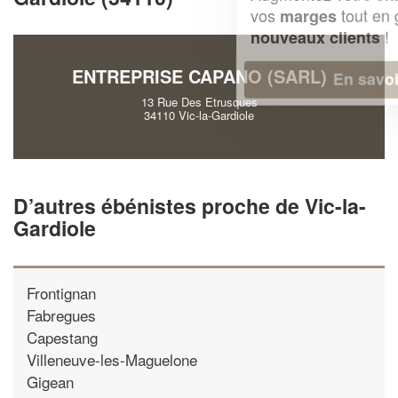
vos
tout en gagnant de
marges
!
nouveaux clients
ENTREPRISE CAPANO (SARL)
En savoir plus
13 Rue Des Etrusques
34110 Vic-la-Gardiole
D’autres ébénistes proche de Vic-la-
Gardiole
Frontignan
Fabregues
Capestang
Villeneuve-les-Maguelone
Gigean