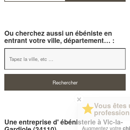
Ou cherchez aussi un ébéniste en
entrant votre ville, département… :
✕
Vous êtes un
professionnel ?
Une entreprise d' ébénisterie à Vic-la-
Augmentez votre
et
Gardiole (34110)
chiffre d'affaires