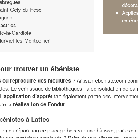
abregues
décora
aint-Gely-du-Fesc
Applica
ignan
extérie
astries
ic-la-Gardiole
urviel-les-Montpellier
pour trouver un ébéniste
? Artisan-ebeniste.com compo
 ou reproduire des moulures
tes. Le vernissage de bibliothèques, la consolidation de cana
L'
fait également partie des intervention
application d'apprêt
re la
.
réalisation de Fondur
bénistes à Lattes
ation ou réparation de placage bois sur une bâtisse, par exe
oix des matériaux employés ? Point de vue climat en Langued