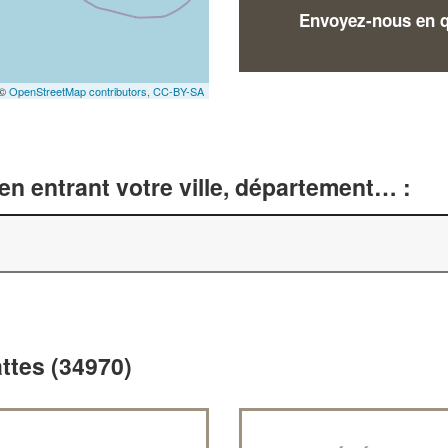
Envoyez-nous en qu
 ©
OpenStreetMap contributors,
CC-BY-SA
n entrant votre ville, département… :
attes (34970)