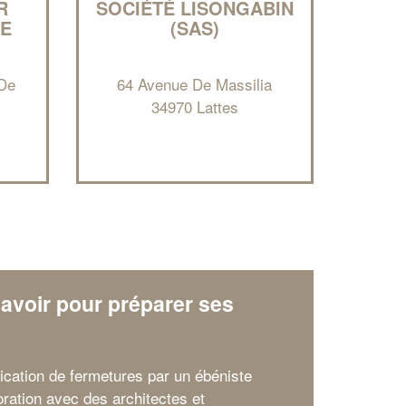
R
SOCIÉTÉ LISONGABIN
NE
(SAS)
 De
64 Avenue De Massilia
34970 Lattes
✕
Vous êtes un
professionnel ?
Augmentez votre
et
chiffre d'affaires
vos
tout en gagnant de
marges
!
nouveaux clients
En savoir plus
avoir pour préparer ses
x
rication de fermetures par un ébéniste
oration avec des architectes et