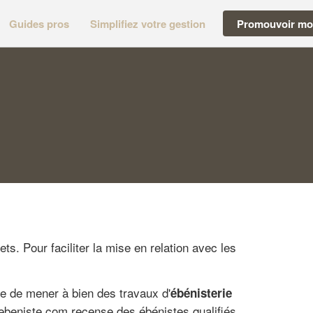
Guides pros
Simplifiez votre gestion
Promouvoir mon
jets. Pour faciliter la mise en relation avec les
re de mener à bien des travaux d'
ébénisterie
n-ebeniste.com recense des ébénistes qualifiés