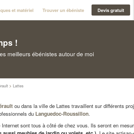
ques et matériel
Trouver un ébéniste
Devis gratuit
mps !
les meilleurs ébénistes autour de moi
rault
>
Lattes
ou dans la ville de Lattes travaillent sur différents pro
érault
rofessionnels du
.
Languedoc-Roussillon
 Internet sont tous à côté de chez vous. Ils seront en mesu
. Le site artisa
s aussi meubles de jardin ou volets, etc.)