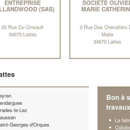
ENTREPRISE
SOCIÉTÉ OLIVIE
LLANDWOOD (SAS)
MARIE CATHERI
25 Rue Du Cinsault
2 Rue Des Chevaliers
34970 Lattes
Malte
34970 Lattes
attes
eyran
Bon à s
endargues
travau
rades-le-Lez
aussan
La fab
aint-Georges-d'Orques
Collab