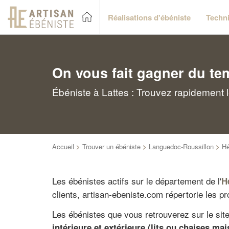
Réalisations d'ébéniste
Techni
On vous fait gagner du te
Ébéniste à Lattes : Trouvez rapidement 
Accueil
>
Trouver un ébéniste
>
Languedoc-Roussillon
>
Hé
Les ébénistes actifs sur le département de l'
H
clients, artisan-ebeniste.com répertorie les p
Les ébénistes que vous retrouverez sur le site
intérieure et extérieure (lits ou chaises mai