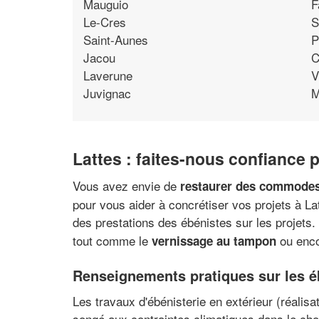
Mauguio
F
Le-Cres
S
Saint-Aunes
P
Jacou
C
Laverune
V
Juvignac
M
Lattes : faites-nous confiance 
Vous avez envie de
restaurer des commodes
pour vous aider à concrétiser vos projets à Lat
des prestations des ébénistes sur les projets. 
tout comme le
ou enco
vernissage au tampon
Renseignements pratiques sur les é
Les travaux d'ébénisterie en extérieur (réalis
songé aux contraintes climatiques dans le ch