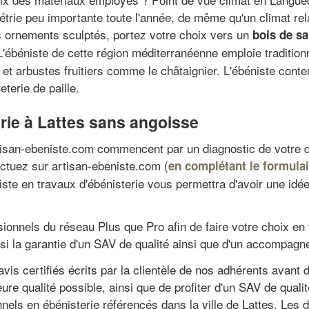
trie peu importante toute l'année, de même qu'un climat relat
s ornements sculptés, portez votre choix vers un
bois de sa
L'ébéniste de cette région méditerranéenne emploie tradition
 et arbustes fruitiers comme le châtaignier. L'ébéniste conte
terie de paille.
rie à Lattes sans angoisse
tisan-ebeniste.com commencent par un diagnostic de votre d
ctuez sur artisan-ebeniste.com (
en complétant le formulai
iste en travaux d'ébénisterie vous permettra d'avoir une idée
ionnels du réseau Plus que Pro afin de faire votre choix en to
i la garantie d'un SAV de qualité ainsi que d'un accompagn
vis certifiés écrits par la clientèle de nos adhérents avant 
eure qualité possible, ainsi que de profiter d'un SAV de qu
nels en ébénisterie référencés dans la ville de Lattes. Les 