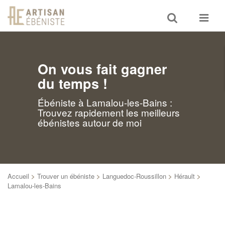
Toggle
Toggle
search
navigat
On vous fait gagner
du temps !
Ébéniste à Lamalou-les-Bains :
Trouvez rapidement les meilleurs
ébénistes autour de moi
Accueil
>
Trouver un ébéniste
>
Languedoc-Roussillon
>
Hérault
>
Lamalou-les-Bains