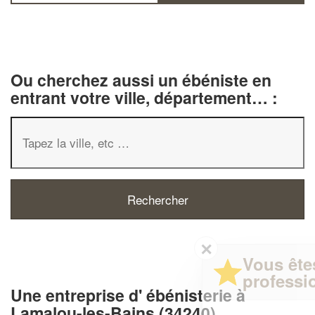
Ou cherchez aussi un ébéniste en
entrant votre ville, département… :
✕
Vous êtes un
professionnel ?
Une entreprise d' ébénisterie à
Lamalou-les-Bains (34240)