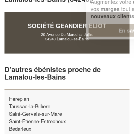
Augmentez votre
et
chiffre d'affaires
vos
tout en gagnant de
marges
!
nouveaux clients
SOCIÉTÉ GEANDIER ELIOT
En savoir plus
20 Avenue Du Marechal Joffre
34240 Lamalou-les-Bains
D’autres ébénistes proche de
Lamalou-les-Bains
Herepian
Taussac-la-Billiere
Saint-Gervais-sur-Mare
Saint-Etienne-Estrechoux
Bedarieux