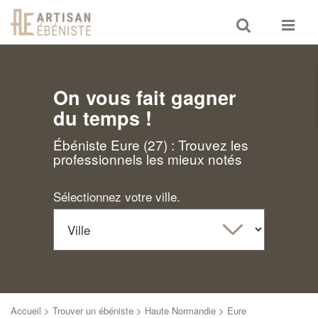
Toggle
Toggle
search
navigat
On vous fait gagner
du temps !
Ébéniste Eure (27) : Trouvez les
professionnels les mieux notés
Sélectionnez votre ville.
Accueil
>
Trouver un ébéniste
>
Haute Normandie
>
Eure