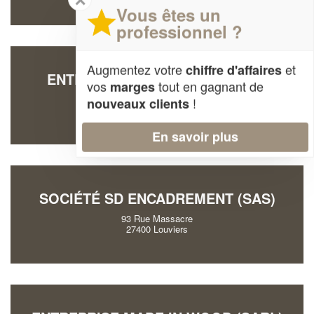
Vous êtes un
professionnel ?
Augmentez votre
et
chiffre d'affaires
ENTREPRISE LEFEBVRE SABINE
vos
tout en gagnant de
marges
13 Rue Des Deux Cotes
!
nouveaux clients
27320 St-Germain-S-Avre
En savoir plus
SOCIÉTÉ SD ENCADREMENT (SAS)
93 Rue Massacre
27400 Louviers