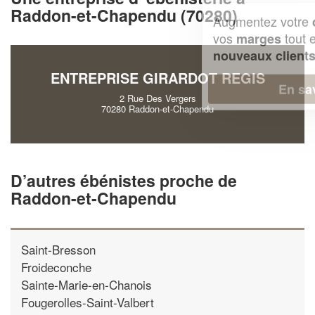
Raddon-et-Chapendu (70280)
Augmentez votre
et
chiffre d'affaires
vos
tout en gagnant de
marges
!
nouveaux clients
ENTREPRISE GIRARDOT REGIS
En savoir plus
2 Rue Des Vergers
70280 Raddon-et-Chapendu
D’autres ébénistes proche de
Raddon-et-Chapendu
Saint-Bresson
Froideconche
Sainte-Marie-en-Chanois
Fougerolles-Saint-Valbert