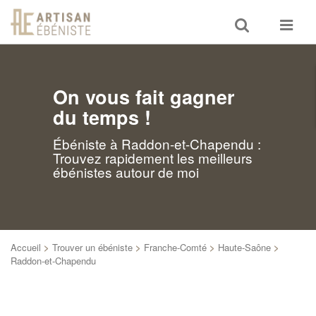
Toggle
Toggle
search
navigat
On vous fait gagner
du temps !
Ébéniste à Raddon-et-Chapendu :
Trouvez rapidement les meilleurs
ébénistes autour de moi
Accueil
>
Trouver un ébéniste
>
Franche-Comté
>
Haute-Saône
>
Raddon-et-Chapendu