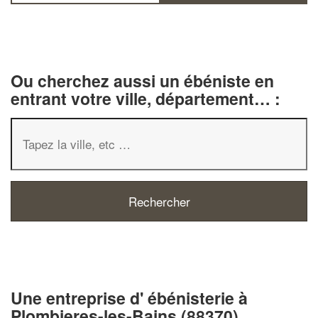
Ou cherchez aussi un ébéniste en
entrant votre ville, département… :
✕
Vous êtes un
professionnel ?
Une entreprise d' ébénisterie à
Augmentez votre
chiffre d'affaires
Plombieres-les-Bains (88370)