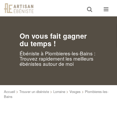
Toggle
Toggle
search
navigat
On vous fait gagner
du temps !
Ébéniste à Plombieres-les-Bains :
Trouvez rapidement les meilleurs
ébénistes autour de moi
Accueil
>
Trouver un ébéniste
>
Lorraine
>
Vosges
>
Plombieres-les-
Bains