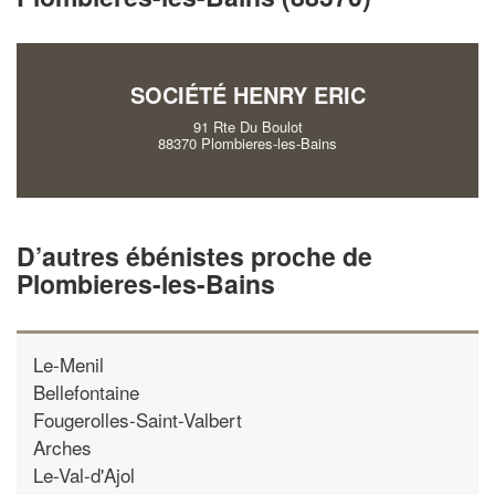
vos
tout en gagnant de
marges
!
nouveaux clients
En savoir plus
SOCIÉTÉ HENRY ERIC
91 Rte Du Boulot
88370 Plombieres-les-Bains
D’autres ébénistes proche de
Plombieres-les-Bains
Le-Menil
Bellefontaine
Fougerolles-Saint-Valbert
Arches
Le-Val-d'Ajol