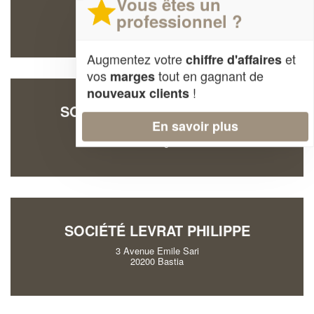
Vous êtes un
Route D'alzitone
professionnel ?
20240 Ghisonaccia
Augmentez votre
et
chiffre d'affaires
vos
tout en gagnant de
marges
!
nouveaux clients
SOCIÉTÉ GARCIA FREDERIC
En savoir plus
Quartier Cappane
20226 Belgodere
SOCIÉTÉ LEVRAT PHILIPPE
3 Avenue Emile Sari
20200 Bastia