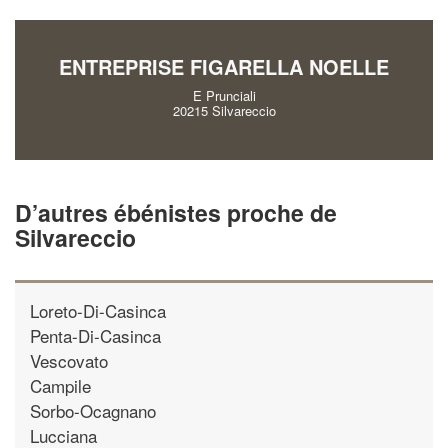
vos
tout en gagnant 
marges
!
nouveaux clients
ENTREPRISE FIGARELLA NOELLE
En savoir plus
E Prunciali
20215 Silvareccio
D’autres ébénistes proche de
Silvareccio
Loreto-Di-Casinca
Penta-Di-Casinca
Vescovato
Campile
Sorbo-Ocagnano
Lucciana