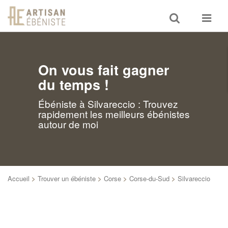
Toggle
Toggle
search
navigat
On vous fait gagner
du temps !
Ébéniste à Silvareccio : Trouvez
rapidement les meilleurs ébénistes
autour de moi
Accueil
>
Trouver un ébéniste
>
Corse
>
Corse-du-Sud
>
Silvareccio