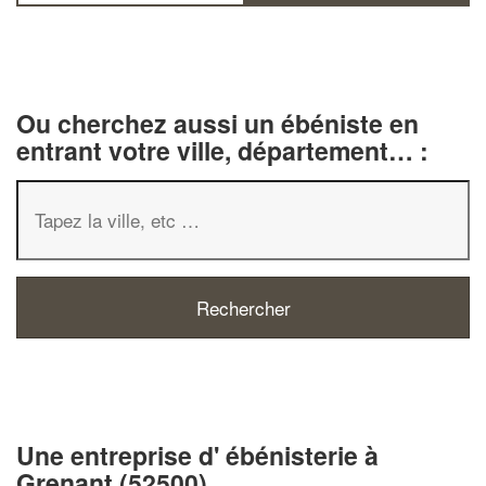
Ou cherchez aussi un ébéniste en
entrant votre ville, département… :
✕
Vous êtes un
professionnel ?
Une entreprise d' ébénisterie à
Augmentez votre
chiffre d'affaire
Grenant (52500)