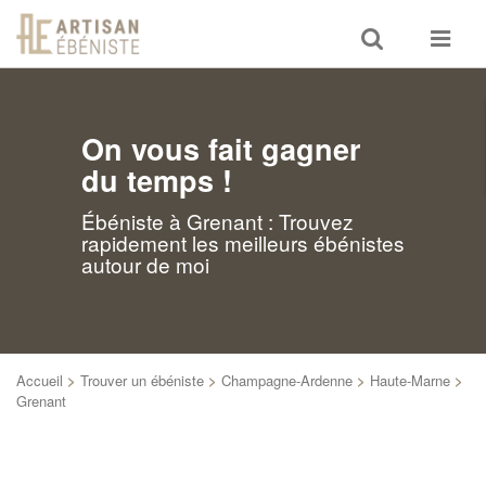
Toggle
Toggle
search
navigat
On vous fait gagner
du temps !
Ébéniste à Grenant : Trouvez
rapidement les meilleurs ébénistes
autour de moi
Accueil
>
Trouver un ébéniste
>
Champagne-Ardenne
>
Haute-Marne
>
Grenant