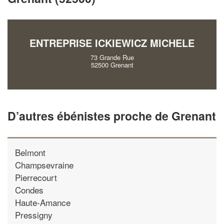
vos
tout en gagnant de
marges
!
nouveaux clients
En savoir plus
ENTREPRISE ICKIEWICZ MICHELE
73 Grande Rue
52500 Grenant
D’autres ébénistes proche de Grenant
Belmont
Champsevraine
Pierrecourt
Condes
Haute-Amance
Pressigny