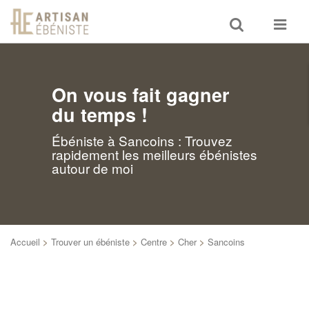
Toggle
Toggle
search
navigat
On vous fait gagner
du temps !
Ébéniste à Sancoins : Trouvez
rapidement les meilleurs ébénistes
autour de moi
Accueil
>
Trouver un ébéniste
>
Centre
>
Cher
>
Sancoins