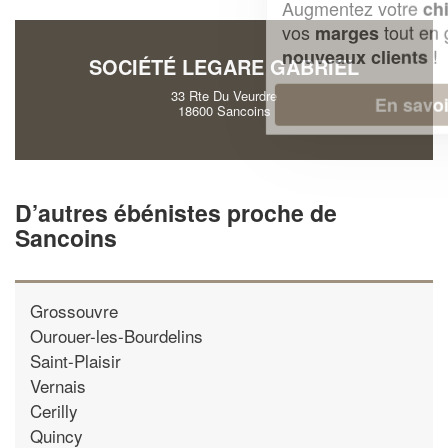
Augmentez votre
et
chiffre d'affaires
vos
tout en gagnant de
marges
!
nouveaux clients
SOCIÉTÉ LEGARE GABRIEL
33 Rte Du Veurdre
En savoir plus
18600 Sancoins
D’autres ébénistes proche de
Sancoins
Grossouvre
Ourouer-les-Bourdelins
Saint-Plaisir
Vernais
Cerilly
Quincy