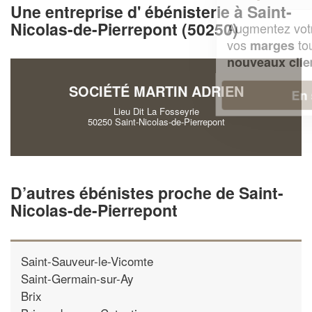
Une entreprise d' ébénisterie à Saint-
Nicolas-de-Pierrepont (50250)
Augmentez votre
et
chiffre d'affaires
vos
tout en gagnant de
marges
!
nouveaux clients
SOCIÉTÉ MARTIN ADRIEN
En savoir plus
Lieu Dit La Fosseyrie
50250 Saint-Nicolas-de-Pierrepont
D’autres ébénistes proche de Saint-
Nicolas-de-Pierrepont
Saint-Sauveur-le-Vicomte
Saint-Germain-sur-Ay
Brix