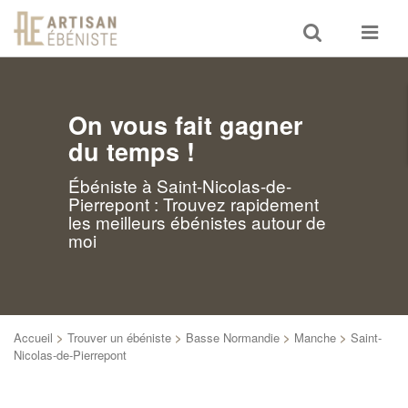
Toggle
Toggle
search
navigat
On vous fait gagner
du temps !
Ébéniste à Saint-Nicolas-de-
Pierrepont : Trouvez rapidement
les meilleurs ébénistes autour de
moi
Accueil
>
Trouver un ébéniste
>
Basse Normandie
>
Manche
>
Saint-
Nicolas-de-Pierrepont