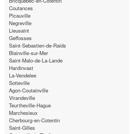
Bricquebec-en-Cotentin
Coutances
Picauville
Negreville
Lieusaint
Geffosses
Saint-Sebastien-de-Raids
Blainville-sur-Mer
Saint-Malo-de-La-Lande
Hardinvast
La-Vendelee
Sotteville
Agon-Coutainville
Virandeville
Teurtheville-Hague
Marchesieux
Cherbourg-en-Cotentin
Saint-Gilles