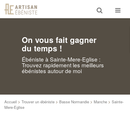
Toggle
Toggle
search
navigat
On vous fait gagner
du temps !
Ébéniste à Sainte-Mere-Eglise :
Trouvez rapidement les meilleurs
ébénistes autour de moi
Accueil
>
Trouver un ébéniste
>
Basse Normandie
>
Manche
>
Sainte-
Mere-Eglise