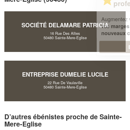
professionnel ?
Augmentez votre
et
chiffre d'affaires
SOCIÉTÉ DELAMARE PATRICIA
vos
tout en gagnant de
marges
!
nouveaux clients
16 Rue Des Allies
50480 Sainte-Mere-Eglise
En savoir plus
ENTREPRISE DUMELIE LUCILE
22 Rue De Vaulaville
50480 Sainte-Mere-Eglise
D’autres ébénistes proche de Sainte-
Mere-Eglise