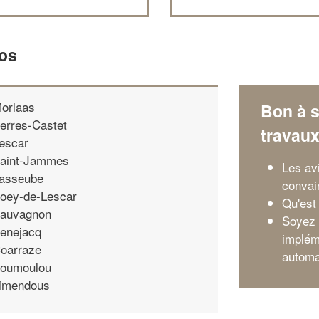
zos
orlaas
Bon à s
erres-Castet
travau
escar
aint-Jammes
Les av
asseube
convai
oey-de-Lescar
Qu'est 
auvagnon
Soyez 
enejacq
implém
oarraze
automa
oumoulou
imendous