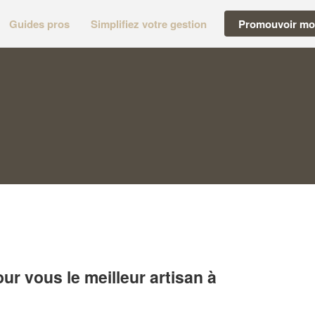
Guides pros
Simplifiez votre gestion
Promouvoir mon
r vous le meilleur artisan à