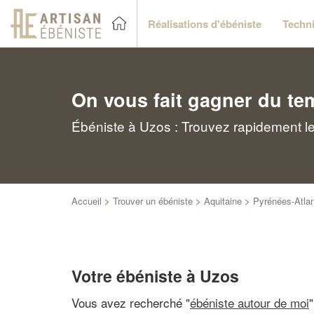
Réalisations d'ébéniste
Techni
On vous fait gagner du te
Ébéniste à Uzos : Trouvez rapidement le
Accueil
>
Trouver un ébéniste
>
Aquitaine
>
Pyrénées-Atlan
Votre ébéniste à Uzos
Vous avez recherché "
ébéniste autour de moi