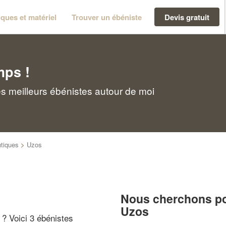
ques et matériel
Trouver un ébéniste
Devis gratuit
mps !
s meilleurs ébénistes autour de moi
tiques
>
Uzos
Nous cherchons pou
Uzos
" ? Voici 3 ébénistes