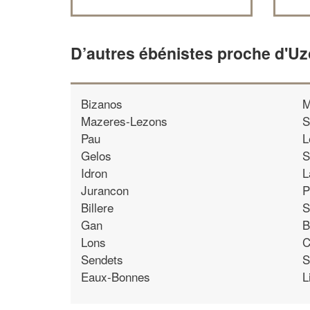
D’autres ébénistes proche d'U
Bizanos
M
Mazeres-Lezons
S
Pau
L
Gelos
S
Idron
L
Jurancon
P
Billere
S
Gan
B
Lons
C
Sendets
S
Eaux-Bonnes
L