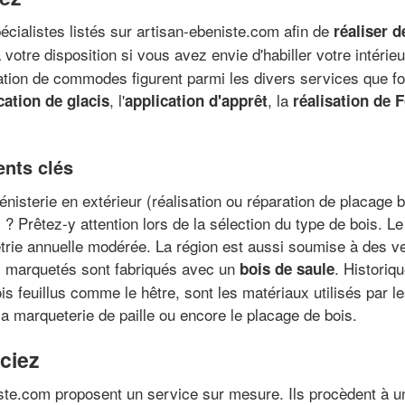
écialistes listés sur artisan-ebeniste.com afin de
réaliser 
votre disposition si vous avez envie d'habiller votre intérie
ion de commodes figurent parmi les divers services que four
, l'
, la
cation de glacis
application d'apprêt
réalisation de 
ents clés
nisterie en extérieur (réalisation ou réparation de placage 
? Prêtez-y attention lors de la sélection du type de bois. 
métrie annuelle modérée. La région est aussi soumise à des v
s marquetés sont fabriqués avec un
. Historiq
bois de saule
is feuillus comme le hêtre, sont les matériaux utilisés par le
la marqueterie de paille ou encore le placage de bois.
ciez
iste.com proposent un service sur mesure. Ils procèdent à un