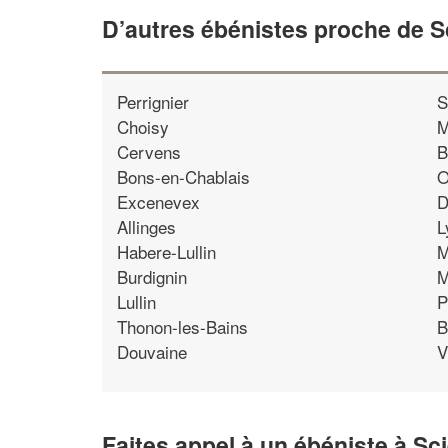
D’autres ébénistes proche de S
Perrignier
S
Choisy
M
Cervens
B
Bons-en-Chablais
O
Excenevex
D
Allinges
L
Habere-Lullin
M
Burdignin
M
Lullin
P
Thonon-les-Bains
B
Douvaine
V
Faites appel à un ébéniste à Sc