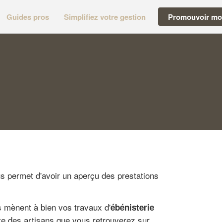
Guides pros
Simplifiez votre gestion
Promouvoir mon
us permet d'avoir un aperçu des prestations
s mènent à bien vos travaux d'
ébénisterie
ste des artisans que vous retrouverez sur