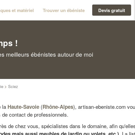
ques et matériel
Trouver un ébéniste
Devis gratuit
mps !
es meilleurs ébénistes autour de moi
ie
>
Sciez
e la
(
), artisan-ebeniste.com vo
Haute-Savoie
Rhône-Alpes
s de contact de professionnels.
rès de chez vous, spécialistes dans le domaine, afin qu'elle
. La li
odes mais aussi meubles de jardin ou volets, etc.)