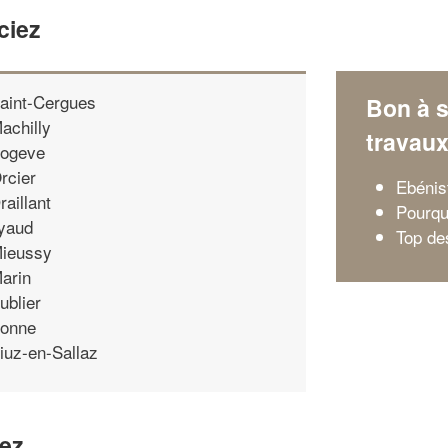
ciez
aint-Cergues
Bon à s
achilly
travau
ogeve
rcier
Ebénis
raillant
Pourqu
yaud
Top de
ieussy
arin
ublier
onne
iuz-en-Sallaz
iez