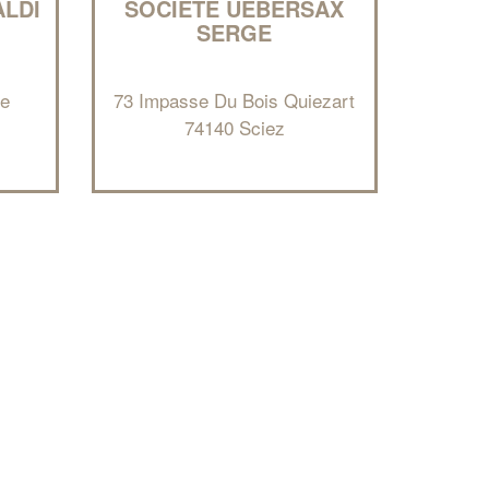
ALDI
SOCIÉTÉ UEBERSAX
SERGE
se
73 Impasse Du Bois Quiezart
74140 Sciez
✕
Vous êtes un
professionnel ?
Augmentez votre
et
chiffre d'affaires
vos
tout en gagnant de
marges
!
nouveaux clients