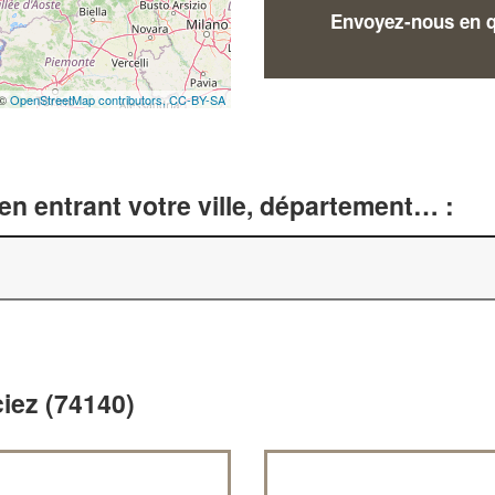
Envoyez-nous en qu
 ©
OpenStreetMap contributors,
CC-BY-SA
n entrant votre ville, département… :
ciez (74140)