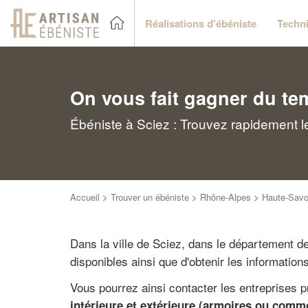
Réalisations d'ébéniste
Techni
On vous fait gagner du te
Ébéniste à Sciez : Trouvez rapidement l
Accueil
>
Trouver un ébéniste
>
Rhône-Alpes
>
Haute-Savo
Dans la ville de Sciez, dans le département d
disponibles ainsi que d'obtenir les information
Vous pourrez ainsi contacter les entreprises p
intérieure et extérieure (armoires ou comm