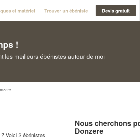
ques et matériel
Trouver un ébéniste
Devis gratuit
mps !
 les meilleurs ébénistes autour de moi
onzere
Nous cherchons pou
Donzere
" ? Voici 2 ébénistes