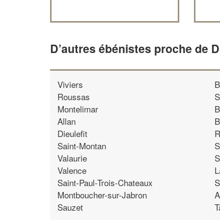
D’autres ébénistes proche de 
Viviers
B
Roussas
S
Montelimar
B
Allan
B
Dieulefit
R
Saint-Montan
S
Valaurie
S
Valence
L
Saint-Paul-Trois-Chateaux
S
Montboucher-sur-Jabron
A
Sauzet
T