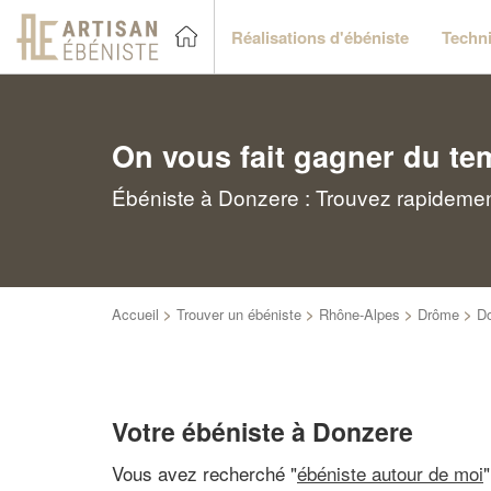
Réalisations d'ébéniste
Techni
On vous fait gagner du te
Ébéniste à Donzere : Trouvez rapidement
Accueil
>
Trouver un ébéniste
>
Rhône-Alpes
>
Drôme
>
D
Votre ébéniste à Donzere
Vous avez recherché "
ébéniste autour de moi