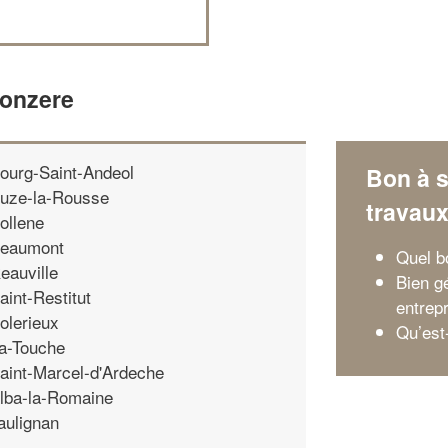
Donzere
ourg-Saint-Andeol
Bon à s
uze-la-Rousse
travau
ollene
eaumont
Quel b
eauville
Bien gé
aint-Restitut
entrepr
olerieux
Qu’est
a-Touche
aint-Marcel-d'Ardeche
lba-la-Romaine
aulignan