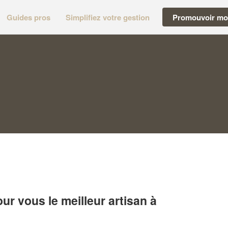
Guides pros
Simplifiez votre gestion
Promouvoir mon
r vous le meilleur artisan à