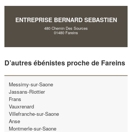
!
nouveaux clients
ENTREPRISE BERNARD SEBASTIEN
En savoir plus
480 Chemin Des Sources
01480 Fareins
D’autres ébénistes proche de Fareins
Messimy-sur-Saone
Jassans-Riottier
Frans
Vauxrenard
Villefranche-sur-Saone
Anse
Montmerle-sur-Saone