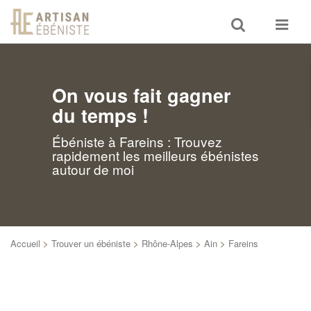
Toggle
Toggle
search
navigat
On vous fait gagner
du temps !
Ébéniste à Fareins : Trouvez
rapidement les meilleurs ébénistes
autour de moi
Accueil
>
Trouver un ébéniste
>
Rhône-Alpes
>
Ain
>
Fareins