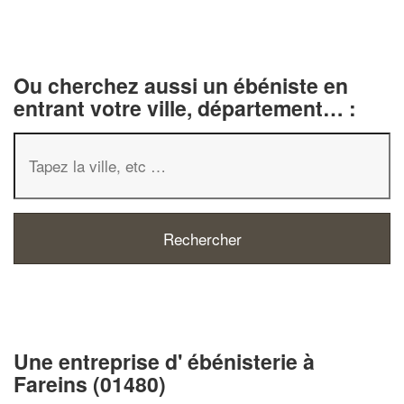
Ou cherchez aussi un ébéniste en
entrant votre ville, département… :
✕
Vous êtes un
professionnel ?
Une entreprise d' ébénisterie à
Augmentez votre
chiffre d'affa
Fareins (01480)
vos
tout en gagnant d
marges