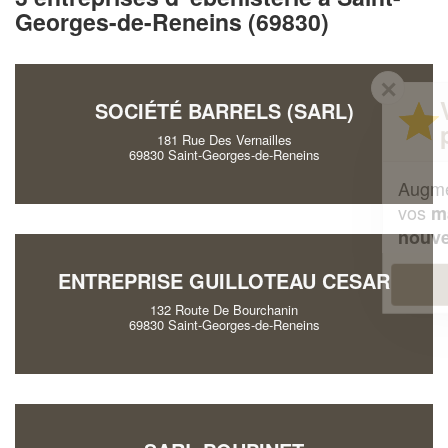
Georges-de-Reneins (69830)
✕
Vous êtes un
SOCIÉTÉ BARRELS (SARL)
professionnel ?
181 Rue Des Vernailles
69830 Saint-Georges-de-Reneins
Augmentez votre
et
chiffre d'affaires
vos
tout en gagnant de
marges
!
nouveaux clients
ENTREPRISE GUILLOTEAU CESAR
En savoir plus
132 Route De Bourchanin
69830 Saint-Georges-de-Reneins