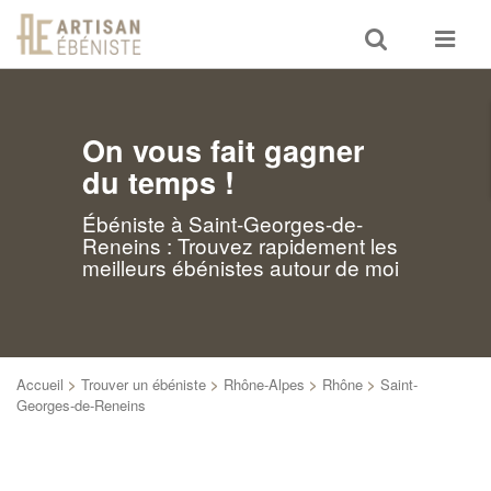
Toggle
Toggle
search
navigat
On vous fait gagner
du temps !
Ébéniste à Saint-Georges-de-
Reneins : Trouvez rapidement les
meilleurs ébénistes autour de moi
Accueil
>
Trouver un ébéniste
>
Rhône-Alpes
>
Rhône
>
Saint-
Georges-de-Reneins