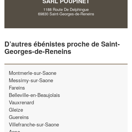
SARL POUPINET
1188 Route De Delphingue
69830 Saint-Georges-de-Reneins
D’autres ébénistes proche de Saint-
Georges-de-Reneins
Montmerle-sur-Saone
Messimy-sur-Saone
Fareins
Belleville-en-Beaujolais
Vauxrenard
Gleize
Guereins
Villefranche-sur-Saone
Anse